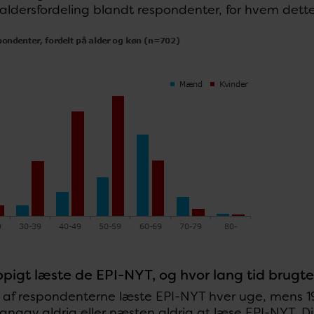
aldersfordeling blandt respondenter, for hvem dette
pigt læste de EPI-NYT, og hvor lang tid brugt
% af respondenterne læste EPI-NYT hver uge, mens 19
angav aldrig eller næsten aldrig at læse EPI-NYT. Di