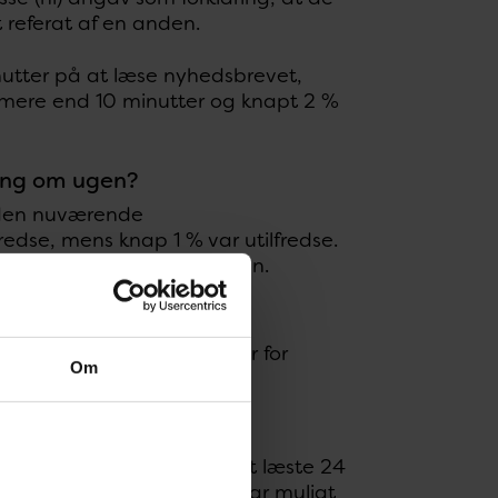
t referat af en anden.
inutter på at læse nyhedsbrevet,
mere end 10 minutter og knapt 2 %
gang om ugen?
d den nuværende
fredse, mens knap 1 % var utilfredse.
mindre end én gang om ugen.
T?
s 15 % mente, at det var for
Om
at forstå indholdet?
de læste EPI-NYT. I øvrigt læste 24
abeller og figurer. (Det var muligt