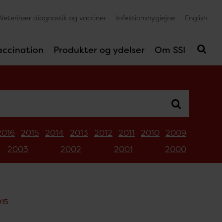
Veterinær diagnostik og vacciner
Infektionshygiejne
English
accination
Produkter og ydelser
Om SSI
2016
2015
2014
2013
2012
2011
2010
2009
2003
2002
2001
2000
015