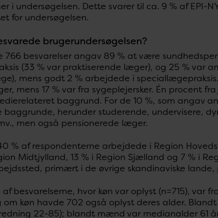
er i undersøgelsen. Dette svarer til ca. 9 % af EPI
et for undersøgelsen.
svarede brugerundersøgelsen?
e 766 besvarelser angav 89 % at være sundhedspers
ksis (33 % var praktiserende læger), og 25 % var a
ge), mens godt 2 % arbejdede i speciallægepraksis. 
er, mens 17 % var fra sygeplejersker. Én procent fra 
dierelateret baggrund. For de 10 %, som angav ande
ge baggrunde, herunder studerende, undervisere, dy
mv., men også pensionerede læger.
0 % af respondenterne arbejdede i Region Hoveds
gion Midtjylland, 13 % i Region Sjælland og 7 % i R
ejdssted, primært i de øvrige skandinaviske lande, 
% af besvarelserne, hvor køn var oplyst (n=715), var 
g om køn havde 702 også oplyst deres alder. Blandt 
redning 22-85); blandt mænd var medianalder 61 år (