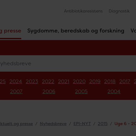
Antibiotikaresistens
Diagnostik
g presse
Sygdomme, beredskab og forskning
V
edsbreve
25
2024
2023
2022
2021
2020
2019
2018
2017
2007
2006
2005
2004
ktuelt og presse
Nyhedsbreve
EPI-NYT
2015
Uge 6 - 2