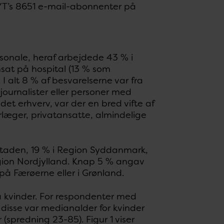
-NYT’s 8651 e-mail-abonnenter på
onale, heraf arbejdede 43 % i
nsat på hospital (13 % som
I alt 8 % af besvarelserne var fra
journalister eller personer med
t erhverv, var der en bred vifte af
rlæger, privatansatte, almindelige
taden, 19 % i Region Syddanmark,
egion Nordjylland. Knap 5 % angav
på Færøerne eller i Grønland.
fra kvinder. For respondenter med
disse var medianalder for kvinder
spredning 23-85). Figur 1 viser