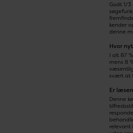
Godt 1/3 
søgefunk
fremfinde
kender og
denne mu
Hvor ny
I alt 87 
mens 8 % 
væsentlig
svært at 
Er læser
Denne ke
tilfredss
responden
behandlin
relevant 