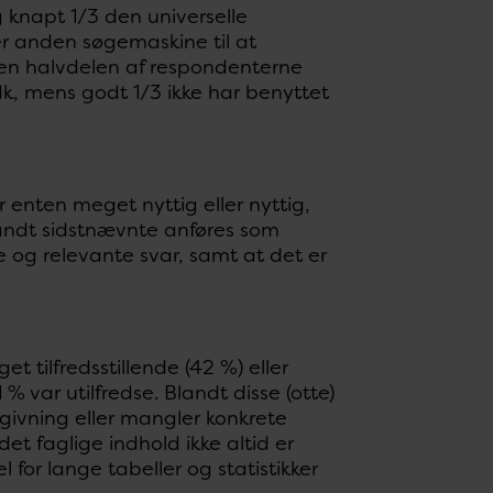
 knapt 1/3 den universelle
r anden søgemaskine til at
sten halvdelen af respondenterne
dk, mens godt 1/3 ikke har benyttet
r enten meget nyttig eller nyttig,
Blandt sidstnævnte anføres som
e og relevante svar, samt at det er
tilfredsstillende (42 %) eller
 % var utilfredse. Blandt disse (otte)
dgivning eller mangler konkrete
t faglige indhold ikke altid er
l for lange tabeller og statistikker