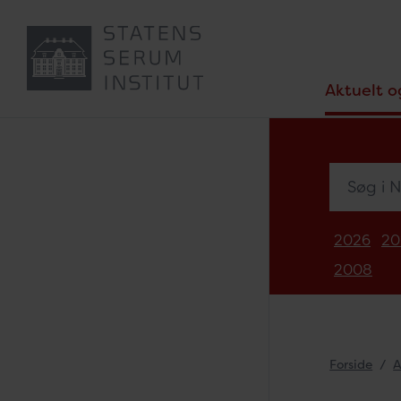
Aktuelt o
Søg i Nyh
2026
20
2008
Forside
A