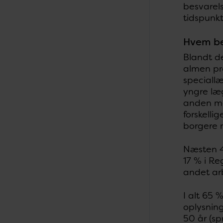
besvarels
tidspunkt
Hvem be
Blandt d
almen pra
speciallæ
yngre læg
anden me
forskelli
borgere 
Næsten 4
17 % i Re
andet arb
I alt 65 
oplysnin
50 år (sp