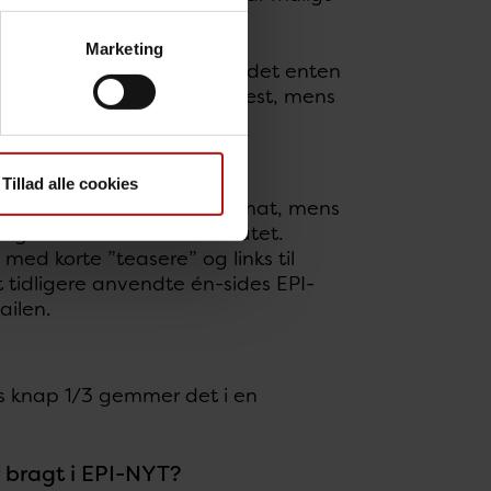
 %).
Marketing
 respondenterne, at indholdet enten
det hverken let eller svært læst, mens
Tillad alle cookies
41 %) med det nuværende format, mens
meget utilfredse med formatet.
t med korte ”teasere” og links til
 tidligere anvendte én-sides EPI-
ailen.
 knap 1/3 gemmer det i en
r bragt i EPI-NYT?