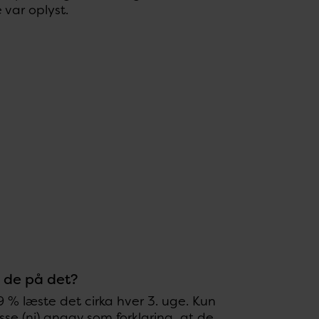
 var oplyst.
e de på det?
 % læste det cirka hver 3. uge. Kun
sse (ni) angav som forklaring, at de