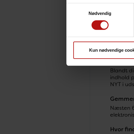
at afkryd
Samtykkevalg
Nødvendig
I forhol
er meget 
1 % fandt
Er det 
Kun nødvendige cook
I alt 88 
8 % var i
Blandt di
indhold p
NYT i ud
Gemmer 
Næsten 6
elektroni
Hvor fin