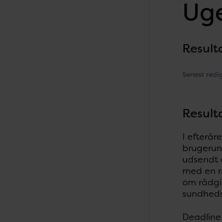
Uge
Result
Senest redi
Result
I efterår
brugerun
udsendt d
med en r
om rådgiv
sundheds
Deadline