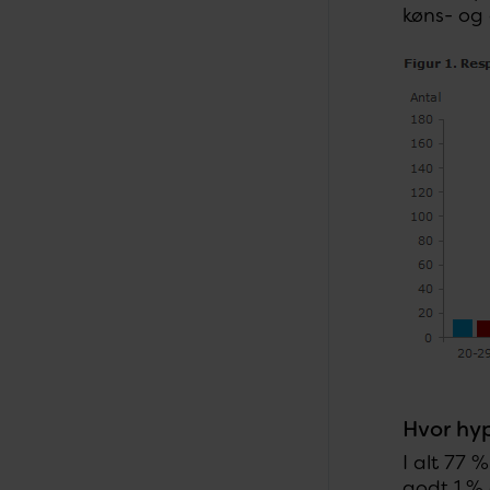
køns- og 
Hvor hyp
I alt 77 
godt 1 % 