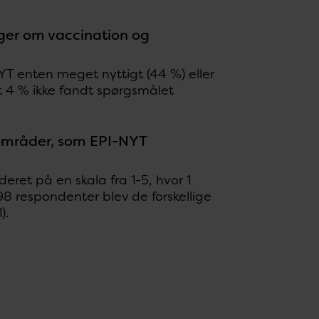
nger om vaccination og
T enten meget nyttigt (44 %) eller
dt 4 % ikke fandt spørgsmålet
 områder, som EPI-NYT
eret på en skala fra 1-5, hvor 1
8 respondenter blev de forskellige
).