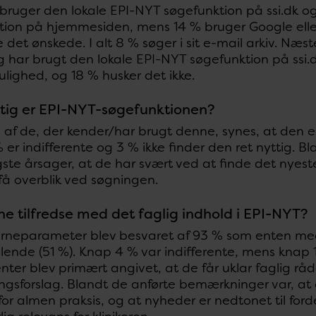
bruger den lokale EPI-NYT søgefunktion på ssi.dk og
tion på hjemmesiden, mens 14 % bruger Google elle
 det ønskede. I alt 8 % søger i sit e-mail arkiv. Næ
 har brugt den lokale EPI-NYT søgefunktion på ssi.
lighed, og 18 % husker det ikke.
ttig er EPI-NYT-søgefunktionen?
% af de, der kender/har brugt denne, synes, at den e
er indifferente og 3 % ikke finder den ret nyttig. 
ste årsager, at de har svært ved at finde det nyest
få overblik ved søgningen.
ne tilfredse med det faglig indhold i EPI-NYT?
rneparameter blev besvaret af 93 % som enten meget 
tillende (51 %). Knap 4 % var indifferente, mens knap 1
ter blev primært angivet, at de får uklar faglig rå
gsforslag. Blandt de anførte bemærkninger var, at de
for almen praksis, og at nyheder er nedtonet til forde