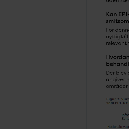
uden særl
Kan EPI-
smitso
For denn
nyttigt (
relevant 
Hvordan
behandl
Der blev 
angiver m
områder v