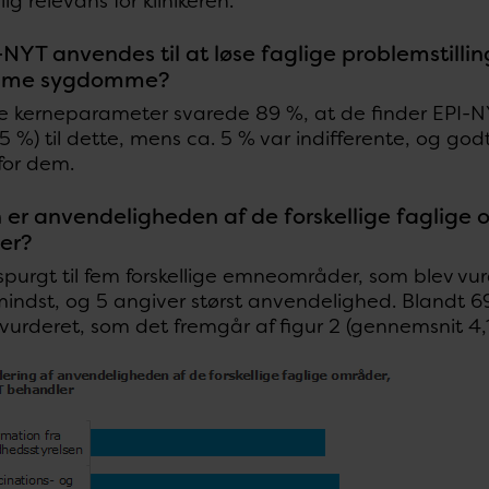
ig relevans for klinikeren.
NYT anvendes til at løse faglige problemstilli
mme sygdomme?
e kerneparameter svarede 89 %, at de finder EPI-NY
45 %) til dette, mens ca. 5 % var indifferente, og go
for dem.
 er anvendeligheden af de forskellige faglige
er?
spurgt til fem forskellige emneområder, som blev vurd
indst, og 5 angiver størst anvendelighed. Blandt 69
urderet, som det fremgår af figur 2 (gennemsnit 4,1