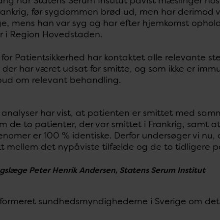
ng har Statens Serum Institut påvist mæslinger ho
Frankrig, før sygdommen brød ud, men har derimod væ
e, mens han var syg og har efter hjemkomst opholdt
er i Region Hovedstaden.
 for Patientsikkerhed har kontaktet alle relevante st
 der har været udsat for smitte, og som ikke er im
lbud om relevant behandling.
 analyser har vist, at patienten er smittet med sa
m de to patienter, der var smittet i Frankrig, samt 
enomer er 100 % identiske. Derfor undersøger vi nu
t mellem det nypåviste tilfælde og de to tidligere på
ngslæge Peter Henrik Andersen, Statens Serum Institut
informeret sundhedsmyndighederne i Sverige om det 