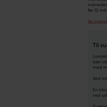
måneder s
før 12 må
Se overv
Til 
Landet
især ve
med mæ
Ved mi
En blo
ved ud
Svælgp