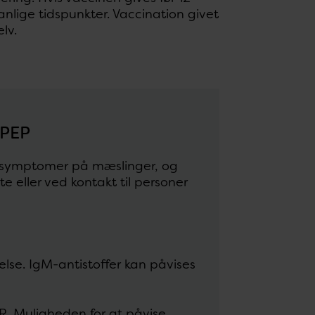
nlige tidspunkter. Vaccination givet
lv.
 PEP
 symptomer på mæslinger, og
te eller ved kontakt til personer
lse. IgM-antistoffer kan påvises
CR. Muligheden for at påvise