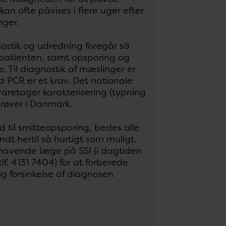
kan ofte påvises i flere uger efter
nger.
ostik og udredning foregår så
f patienten, samt opsporing og
. Til diagnostik af mæslinger er
ved PCR er et krav. Det nationale
varetager karakterisering (typning
prøver i Danmark.
ld til smitteopsporing, bedes alle
t hertil så hurtigt som muligt.
gthavende læge på SSI (i dagtiden
lf. 4131 7404) for at forberede
g forsinkelse af diagnosen