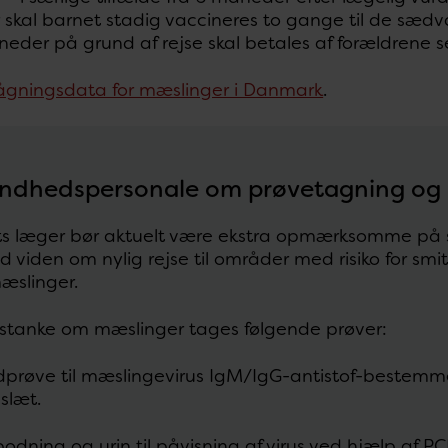
kal barnet stadig vaccineres to gange til de sædva
neder på grund af rejse skal betales af forældrene se
ågningsdata for mæslinger i Danmark
.
sundhedspersonale om prøvetagning og
s læger bør aktuelt være ekstra opmærksomme på
d viden om nylig rejse til områder med risiko for smit
slinger.
stanke om mæslinger tages følgende prøver:
dprøve til mæslingevirus IgM/IgG-antistof-bestemme
slæt.
odning og urin til påvisning af virus ved hjælp af P