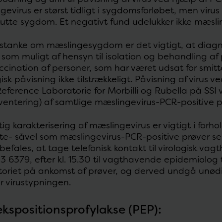
evirus er størst tidligt i sygdomsforløbet, men virus 
utte sygdom. Et negativt fund udelukker ikke mæsli
stanke om mæslingesygdom er det vigtigt, at diagn
t som muligt af hensyn til isolation og behandling a
ccination af personer, som har været udsat for smitte
isk påvisning ikke tilstrækkeligt. Påvisning af virus 
ference Laboratorie for Morbilli og Rubella på SSI 
ventering) af samtlige mæslingevirus-PCR-positive 
ig karakterisering af mæslingevirus er vigtigt i forho
te- såvel som mæslingevirus-PCR-positive prøver send
befales, at tage telefonisk kontakt til virologisk va
33 6379, efter kl. 15.30 til vagthavende epidemiolog t
toriet på ankomst af prøver, og derved undgå unødi
r virustypningen.
kspositionsprofylakse (PEP):