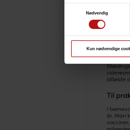
årgang, d
Samtykkevalg
Nødvendig
Da man in
vaccinati
allerede
For perso
Kun nødvendige cook
sandsynl
Mæslinge
videresmi
tilfælde
Til pr
I børnev
år. Man 
vacciner,
måneder –