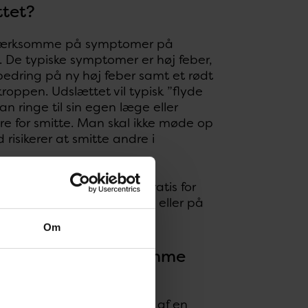
ttet?
pmærksomme på symptomer på
. De typiske symptomer er høj feber,
bedring på ny høj feber samt et rødt
kroppen. Udslættet vil typisk ”flyde
 ringe til sin egen læge eller
e for smitte. Man skal ikke møde op
sikerer at smitte andre i
ogrammet. Det er også gratis for
få vaccinen hos egen læge eller på
Om
være særlig opmærksomme
programmet i 1987, og
stadig være op til ca. 10 % af en