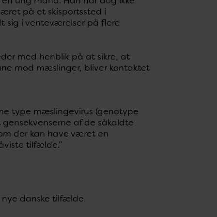
s en ung mand. Han har dog ikke
ret på et skisportssted i
 sig i venteværelser på flere
eder med henblik på at sikre, at
mune mod mæslinger, bliver kontaktet
mme type mæslingevirus (genotype
at gensekvenserne af de såkaldte
, om der kan have været en
viste tilfælde.”
nye danske tilfælde.