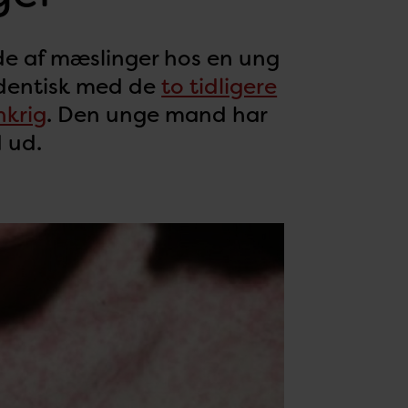
lde af mæslinger hos en ung
identisk med de
to tidligere
nkrig
. Den unge mand har
 ud.