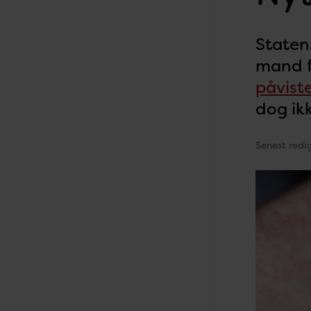
Staten
mand f
påviste
dog ik
Senest redi