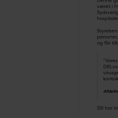
Denne ga
været i 
Sydsverig
hospital
Styrelsen
personer,
og får ti
”Vores
D8) so
virusg
kontak
Afdeli
SSI har 