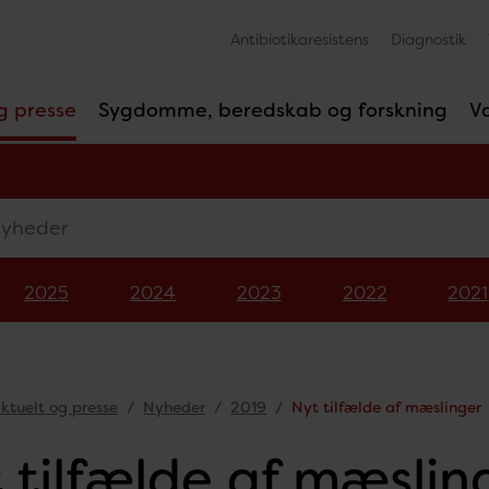
Antibiotikaresistens
Diagnostik
g presse
Sygdomme, beredskab og forskning
V
eder
2025
2024
2023
2022
2021
ktuelt og presse
Nyheder
2019
Nyt tilfælde af mæslinger
 tilfælde af mæslin