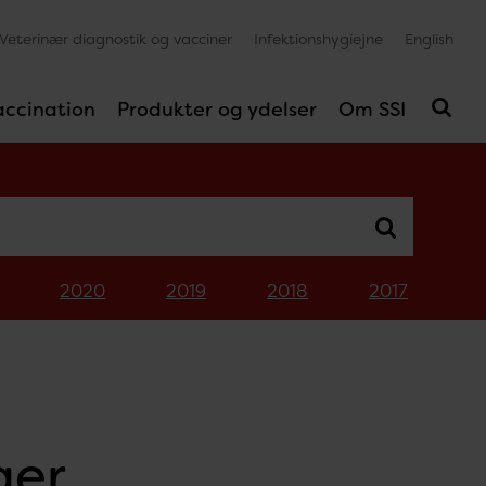
Veterinær diagnostik og vacciner
Infektionshygiejne
English
accination
Produkter og ydelser
Om SSI
2020
2019
2018
2017
ger