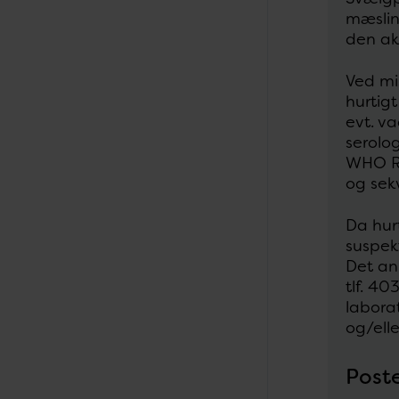
mæsling
den ak
Ved mi
hurtig
evt. va
serolog
WHO Re
og sek
Da hurt
suspek
Det an
tlf. 40
labora
og/elle
Poste