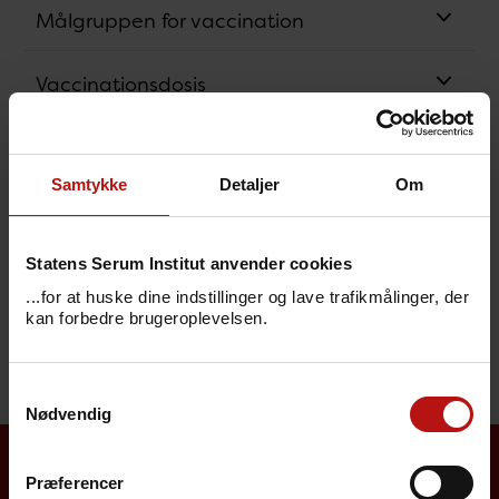
Målgruppen for vaccination
Vaccinationsdosis
Hvem bør ikke vaccineres?
Samtykke
Detaljer
Om
Graviditet og amning
Statens Serum Institut anvender cookies
Hyppigste bivirkninger
...for at huske dine indstillinger og lave trafikmålinger, der
kan forbedre brugeroplevelsen.
Beskyttelsesvarighed
Samtykkevalg
Nødvendig
Præferencer
Borgere