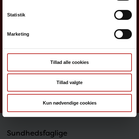
Statistik
Det danske børnevaccinationsprogram
Influenzavaccination
Marketing
Job på SSI
Rejsevaccination
Tillad alle cookies
Screening for medfødte sygdomme
Sygdomsleksikon
Tillad valgte
MiBa, HAIBA og det digitale infektionsberedskab
Kun nødvendige cookies
Sundhedsfaglige