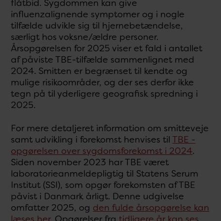
flåtbid. Sygdommen kan give
influenzalignende symptomer og i nogle
tilfælde udvikle sig til hjernebetændelse,
særligt hos voksne/ældre personer.
Årsopgørelsen for 2025 viser et fald i antallet
af påviste TBE-tilfælde sammenlignet med
2024. Smitten er begrænset til kendte og
mulige risikoområder, og der ses derfor ikke
tegn på til yderligere geografisk spredning i
2025.
For mere detaljeret information om smitteveje
samt udvikling i forekomst henvises til
TBE -
opgørelsen over sygdomsforekomst i 2024
.
Siden november 2023 har TBE været
laboratorieanmeldepligtig til Statens Serum
Institut (SSI), som opgør forekomsten af TBE
påvist i Danmark årligt. Denne udgivelse
omfatter 2025, og
den fulde årsopgørelse kan
læses her
. Opgørelser fra
tidligere år kan ses