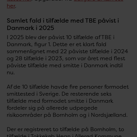
her
.
Samlet fald i tilfælde med TBE påvist i
Danmark i 2025
I 2025 blev der påvist 10 tilfælde af TBE i
Danmark, figur 1. Dette er et klart fald
sammenlignet med 22 påviste tilfælde i 2024
og 28 tilfælde i 2023, som var året med flest
påviste tilfælde med smitte i Danmark indtil
nu.
Af de 10 tilfælde havde fire personer formodet
smittested i Sverige. De resterende seks
tilfælde med formodet smitte i Danmark
fordeler sig på allerede udpegede
risikoområder på Bornholm og i Nordsjælland.
Der er registreret to tilfælde på Bornholm, to
tilfælde i Tokkekøb Hegn i Allerød Kommune,