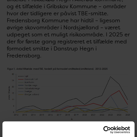
og ét tilfælde i Gribskov Kommune – områder
hvor der tidligere er påvist TBE-smitte.
Fredensborg Kommune har hidtil – ligesom
øvrige skovområder i Nordsjælland – været
udpeget som et muligt risikoområde. I 2025 er
der for første gang registreret et tilfælde med
formodet smitte i Danstrup Hegn i
Fredensborg.