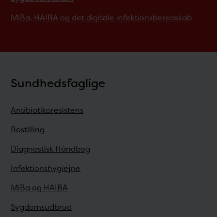
MiBa, HAIBA og det digitale infektionsberedskab
Sundhedsfaglige
Antibiotikaresistens
Bestilling
Diagnostisk Håndbog
Infektionshygiejne
MiBa og HAIBA
Sygdomsudbrud