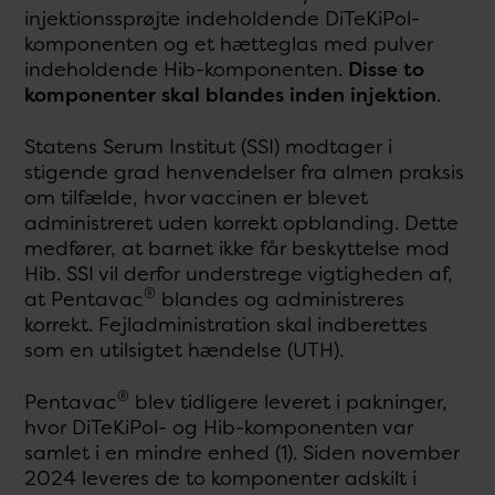
injektionssprøjte indeholdende DiTeKiPol-
komponenten og et hætteglas med pulver
indeholdende Hib-komponenten.
Disse to
komponenter skal blandes inden injektion
.
Statens Serum Institut (SSI) modtager i
stigende grad henvendelser fra almen praksis
om tilfælde, hvor vaccinen er blevet
administreret uden korrekt opblanding. Dette
medfører, at barnet ikke får beskyttelse mod
Hib. SSI vil derfor understrege vigtigheden af,
®
at Pentavac
blandes og administreres
korrekt. Fejladministration skal indberettes
som en utilsigtet hændelse (UTH).
®
Pentavac
blev tidligere leveret i pakninger,
hvor DiTeKiPol- og Hib-komponenten var
samlet i en mindre enhed (1). Siden november
2024 leveres de to komponenter adskilt i