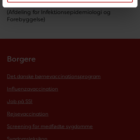
(Afdeling for Infektionsepidemiologi og
Forebyggelse)
Borgere
Det danske børnevaccinationsprogram
Influenzavaccination
Job på SSI
Rejsevaccination
Screening for medfødte sygdomme
Sygdomsleksikon