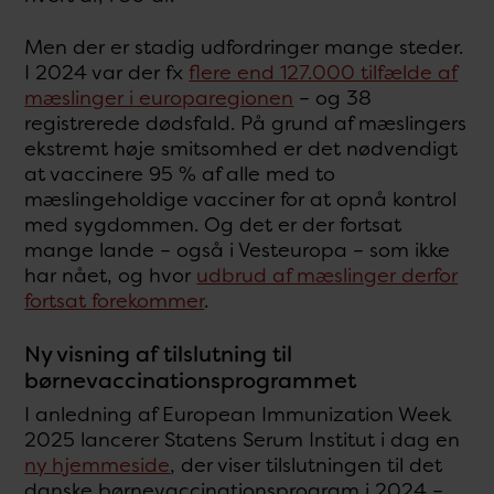
Men der er stadig udfordringer mange steder.
I 2024 var der fx
flere end 127.000 tilfælde af
mæslinger i europaregionen
– og 38
registrerede dødsfald. På grund af mæslingers
ekstremt høje smitsomhed er det nødvendigt
at vaccinere 95 % af alle med to
mæslingeholdige vacciner for at opnå kontrol
med sygdommen. Og det er der fortsat
mange lande – også i Vesteuropa – som ikke
har nået, og hvor
udbrud af mæslinger derfor
fortsat forekommer
.
Ny visning af tilslutning til
børnevaccinationsprogrammet
I anledning af European Immunization Week
2025 lancerer Statens Serum Institut i dag en
ny hjemmeside
, der viser tilslutningen til det
danske børnevaccinationsprogram i 2024 –