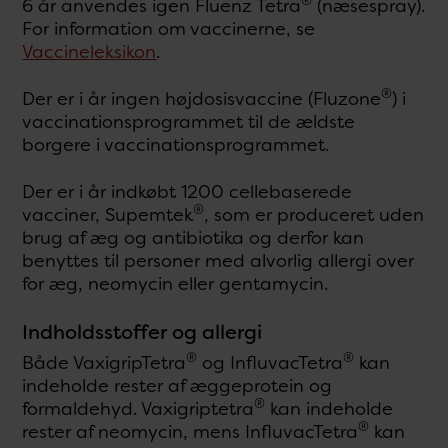
®
6 år anvendes igen Fluenz Tetra
(næsespray).
For information om vaccinerne, se
Vaccineleksikon
.
®
Der er i år ingen højdosisvaccine (Fluzone
) i
vaccinationsprogrammet til de ældste
borgere i vaccinationsprogrammet.
Der er i år indkøbt 1200 cellebaserede
®
vacciner, Supemtek
, som er produceret uden
brug af æg og antibiotika og derfor kan
benyttes til personer med alvorlig allergi over
for æg, neomycin eller gentamycin.
Indholdsstoffer og allergi
®
®
Både VaxigripTetra
og InfluvacTetra
kan
indeholde rester af æggeprotein og
®
formaldehyd. Vaxigriptetra
kan indeholde
®
rester af neomycin, mens InfluvacTetra
kan