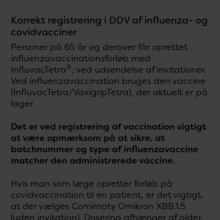
Korrekt registrering i DDV af influenza- og
covidvacciner
Personer på 65 år og derover får oprettet
influenzavaccinationsforløb med
®
InfluvacTetra
, ved udsendelse af invitationer.
Ved influenzavaccination bruges den vaccine
(InfluvacTetra/VaxigripTetra), der aktuelt er på
lager.
Det er ved registrering af vaccination vigtigt
at være opmærksom på at sikre, at
batchnummer og type af influenzavaccine
matcher den administrerede vaccine.
Hvis man som læge opretter forløb på
covidvaccination til en patient, er det vigtigt,
at der vælges Comirnaty Omikron XBB.1.5
(uden invitation). Dosering afhænger af alder,