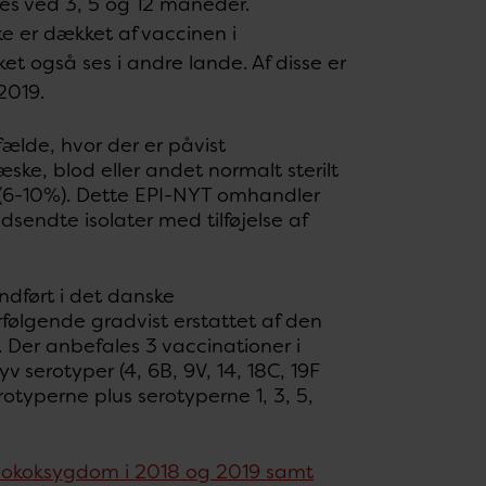
ves ved 3, 5 og 12 måneder.
ke er dækket af vaccinen i
t også ses i andre lande. Af disse er
2019.
ælde, hvor der er påvist
æske, blod eller andet normalt sterilt
s (6-10%). Dette EPI-NYT omhandler
sendte isolater med tilføjelse af
dført i det danske
følgende gradvist erstattet af den
 Der anbefales 3 vaccinationer i
 serotyper (4, 6B, 9V, 14, 18C, 19F
otyperne plus serotyperne 1, 3, 5,
eumokoksygdom i 2018 og 2019 samt