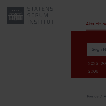
Aktuelt o
Søg i Nyh
2026
20
2008
Forside
A