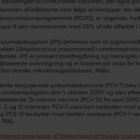
tilslutningen til DiTeKiPolHib-vaccinen, der også gi
komsten af infektioner som følge af serotyper, der ik
evaccinationsprogrammet (PCV13), er stigende, hvilke
type 8 den dominerende med 26% af alle tilfælde i 
pneumokoksygdom (IPS) defineres som et sygdomstilf
kker (
Streptococcus pneumoniae
) i cerebrospinalv
riale. IPS er primært blodforgiftning og meningiti
tbaserede overvågning og er baseret på data for ind
 Den danske mikrobiologidatabase, MiBa.
lente konjugerede pneumokokvaccine (PCV-7) blev in
cinationsprogram den 1. oktober 2007 og blev efter
ækkende 13-valente vaccine (PCV-13) fra april 2010.
, 5 og 12 måneder. PCV-7-vaccinen beskytter mod syv
g PCV-13 beskytter mod tretten serotyper (PCV-7-ser
 19A).
etaljeret beskrivelse af forekomsten af invasiv pn