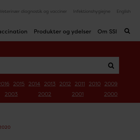
Veterinær diagnostik og vacciner
Infektionshygiejne
English
accination
Produkter og ydelser
Om SSI
2016
2015
2014
2013
2012
2011
2010
2009
2003
2002
2001
2000
 2020