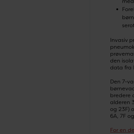
med 
Fore
børn
sero
Invasiv 
pneumoko
prøvemate
den isola
data fra
Den 7-va
børnevac
bredere d
alderen 3
og 23F) o
6A, 7F og
For en d