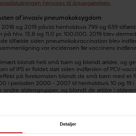
onstilslutningen henvises til årsopgørelsen
.
sten af invasiv pneumokoksygdom
i 2018 og 2019 påvist henholdsvis 799 og 639 tilfæld
r på hhv. 13,8 og 11,0 pr. 100.000. 2019 blev derme
rede tilfælde siden pneumokokvaccination blev indfø
 sammenligning var incidensen før vaccinens indførs
primært blandt helt små børn og blandt ældre, og ge
en af IPS er faldet støt siden indførslen af PCV-vac
ffekt på forekomsten blandt de små børn med et fal
00 i perioden 2000 - 2007 til henholdsvis 10 og 19 i
e andre aldersgrupper, og blandt de ældre i alderen
aldet fra 66 pr. 100.000 i perioden 2000 - 2007 til 
iser incidensen pr. aldersgruppe som IPS pr. 100.000 
Detaljer