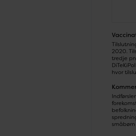
Vaccinat
Tilslutni
2020. Ti
tredje p
DiTeKiPol
hvor tils
Kommen
Indførsl
forekoms
befolknin
sprednin
småbørn e