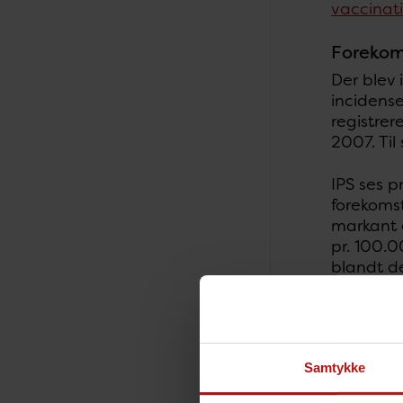
vaccinati
Forekom
Der blev 
incidense
registre
2007. Til
IPS ses 
forekomst
markant e
pr. 100.0
blandt d
således f
Figuren v
Samtykke