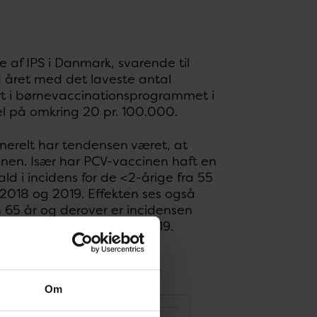
e af IPS i Danmark, svarende til
d året med det laveste antal
rt i børnevaccinationsprogrammet i
el på omkring 20 pr. 100.000.
nerelt har tendensen været, at
cinen. Især har PCV-vaccinen haft en
d i incidens for de <2-årige fra 55
 2018 og 2019. Effekten ses også
 65 år og derover er incidensen
hhv. 47 og 36 i 2018 og 2019.
pr. år.
Om