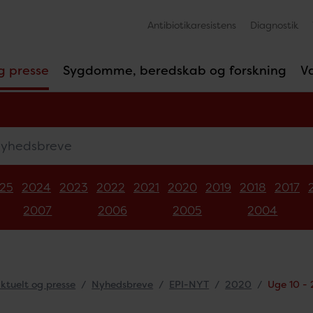
Antibiotikaresistens
Diagnostik
g presse
Sygdomme, beredskab og forskning
V
edsbreve
25
2024
2023
2022
2021
2020
2019
2018
2017
2007
2006
2005
2004
ktuelt og presse
Nyhedsbreve
EPI-NYT
2020
Uge 10 -