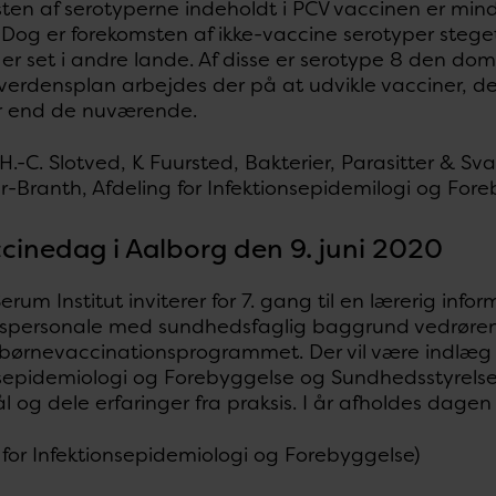
en af serotyperne indeholdt i PCV vaccinen er minds
. Dog er forekomsten af ikke-vaccine serotyper stege
er set i andre lande. Af disse er serotype 8 den dom
verdensplan arbejdes der på at udvikle vacciner, der
r end de nuværende.
 H.-C. Slotved, K Fuursted, Bakterier, Parasitter & Sv
r-Branth, Afdeling for Infektionsepidemilogi og For
ccinedag i Aalborg den 9. juni 2020
erum Institut inviterer for 7. gang til en lærerig inf
ispersonale med sundhedsfaglig baggrund vedrøren
 børnevaccinationsprogrammet. Der vil være indlæg f
sepidemiologi og Forebyggelse og Sundhedsstyrelsen 
 og dele erfaringer fra praksis. I år afholdes dage
 for Infektionsepidemiologi og Forebyggelse)