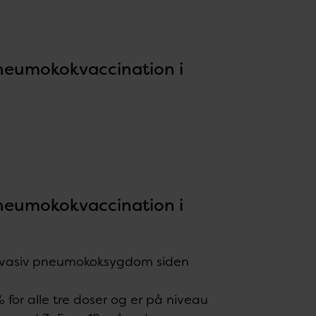
pneumokokvaccination i
.
pneumokokvaccination i
.
f invasiv pneumokoksygdom siden
for alle tre doser og er på niveau