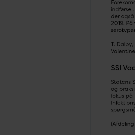
Forekomst
indførsel
der også 
2019. På 
serotype
T. Dalby,
Valentine
SSI Va
Statens S
og praks
fokus på
Infektion
spørgsmål
(Afdeling