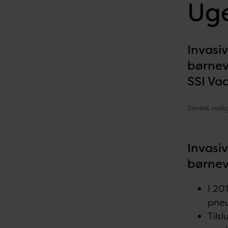
Uge
Invasi
børnev
SSI Va
Senest redi
Invasi
børnev
I 20
pneu
Tils