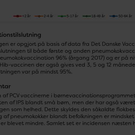
ionstilslutning
ngen er opgjort på basis af data fra Det Danske Vacc
lslutningen til både første og anden pneumokokvacci
neumokokvaccination 96% (årgang 2017) og er på niv
Hib-vaccinen der også gives ved 3, 5 og 12 måneder. T
lutningen var på mindst 95%.
tar
en af PCV vaccinerne i børnevaccinationsprogrammet 
ten af IPS blandt små børn, men der har også været 
gen som helhed. Dette skyldes den såkaldte flokbes
g af pneumokokker blandt befolkningen er mindsket
r blevet mindre. Samlet set er incidensen næsten ha