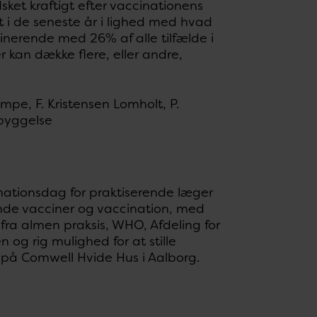
ket kraftigt efter vaccinationens
t i de seneste år i lighed med hvad
inerende med 26% af alle tilfælde i
 kan dække flere, eller andre,
ampe, F. Kristensen Lomholt, P.
ebyggelse
ormationsdag for praktiserende læger
de vacciner og vaccination, med
ra almen praksis, WHO, Afdeling for
og rig mulighed for at stille
n på Comwell Hvide Hus i Aalborg.