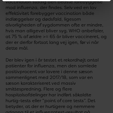
vaccination stadig den bedste forebyggelse
mod influenza, der findes. Selv ved en lav
effektivitet forebygger vaccination både
indlæggelser og dødsfald, ligesom
alvorligheden af sygdommen ofte er mindre,
hvis man alligevel bliver syg. WHO anbefaler,
at 75 % af ældre >= 65 år bliver vaccineret, og
der er derfor fortsat lang vej igen, før vi når
dette mål.
Der blev igen i år testet et rekordhøjt antal
patienter for influenza, men den samlede
positivprocent var lavere i denne sæson
sammenlignet med 2017/18, som var en
sæson karakteriseret ved massiv
smittespredning. Flere og flere
hospitalsafdelinger har indført såkaldte
hurtig-tests eller “point of care tests”. Det
betyder, at der er hurtigere og nemmere
adgang til et influenzatest-resultat på