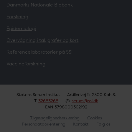
Danmarks Nationale Biobank
Forskning
Epidemiologi
Overvågning i tal, grafer og kort
Referencelaboratorier på SSI
Vaccineforskning
Statens Serum Institut
Artillerivej 5, 2300 Kbh S.
T.
32683268
@.
serum@ssi.dk
EAN 5798000362192
Tilgængelighedserklæring
Cookies
Persondataorientering
Kontakt
Følg os