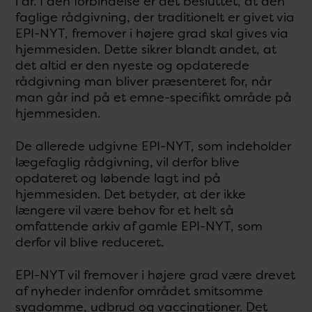
i år. I den forbindelse er det besluttet, at den
faglige rådgivning, der traditionelt er givet via
EPI-NYT, fremover i højere grad skal gives via
hjemmesiden. Dette sikrer blandt andet, at
det altid er den nyeste og opdaterede
rådgivning man bliver præsenteret for, når
man går ind på et emne-specifikt område på
hjemmesiden.
De allerede udgivne EPI-NYT, som indeholder
lægefaglig rådgivning, vil derfor blive
opdateret og løbende lagt ind på
hjemmesiden. Det betyder, at der ikke
længere vil være behov for et helt så
omfattende arkiv af gamle EPI-NYT, som
derfor vil blive reduceret.
EPI-NYT vil fremover i højere grad være drevet
af nyheder indenfor området smitsomme
sygdomme, udbrud og vaccinationer. Det