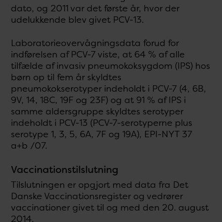
dato, og 2011 var det første år, hvor der
udelukkende blev givet PCV-13.
Laboratorieovervågningsdata forud for
indførelsen af PCV-7 viste, at 64 % af alle
tilfælde af invasiv pneumokoksygdom (IPS) hos
børn op til fem år skyldtes
pneumokokserotyper indeholdt i PCV-7 (4, 6B,
9V, 14, 18C, 19F og 23F) og at 91 % af IPS i
samme aldersgruppe skyldtes serotyper
indeholdt i PCV-13 (PCV-7-serotyperne plus
serotype 1, 3, 5, 6A, 7F og 19A), EPI-NYT 37
a+b /07.
Vaccinationstilslutning
Tilslutningen er opgjort med data fra Det
Danske Vaccinationsregister og vedrører
vaccinationer givet til og med den 20. august
2014.