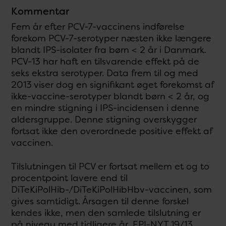
Kommentar
Fem år efter PCV-7-vaccinens indførelse
forekom PCV-7-serotyper næsten ikke længere
blandt IPS-isolater fra børn < 2 år i Danmark.
PCV-13 har haft en tilsvarende effekt på de
seks ekstra serotyper. Data frem til og med
2013 viser dog en signifikant øget forekomst af
ikke-vaccine-serotyper blandt børn < 2 år, og
en mindre stigning i IPS-incidensen i denne
aldersgruppe. Denne stigning overskygger
fortsat ikke den overordnede positive effekt af
vaccinen.
Tilslutningen til PCV er fortsat mellem et og to
procentpoint lavere end til
DiTeKiPolHib-/DiTeKiPolHibHbv-vaccinen, som
gives samtidigt. Årsagen til denne forskel
kendes ikke, men den samlede tilslutning er
på niveau med tidligere år, EPI-NYT 19/13.