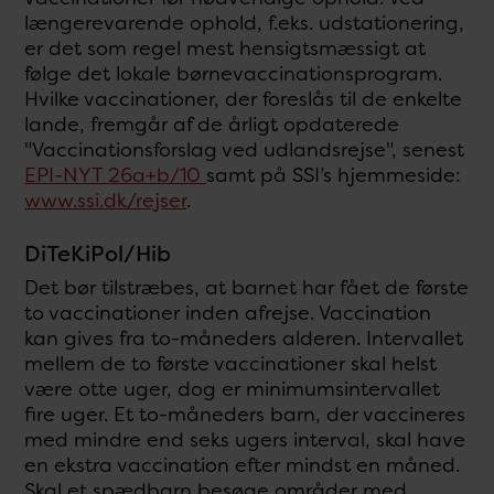
længerevarende ophold, f.eks. udstationering,
er det som regel mest hensigtsmæssigt at
følge det lokale børnevaccinationsprogram.
Hvilke vaccinationer, der foreslås til de enkelte
lande, fremgår af de årligt opdaterede
"Vaccinationsforslag ved udlandsrejse", senest
EPI-NYT 26a+b/10
samt på SSI’s hjemmeside:
www.ssi.dk/rejser
.
DiTeKiPol/Hib
Det bør tilstræbes, at barnet har fået de første
to vaccinationer inden afrejse. Vaccination
kan gives fra to-måneders alderen. Intervallet
mellem de to første vaccinationer skal helst
være otte uger, dog er minimumsintervallet
fire uger. Et to-måneders barn, der vaccineres
med mindre end seks ugers interval, skal have
en ekstra vaccination efter mindst en måned.
Skal et spædbarn besøge områder med