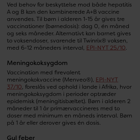
Ved behov for beskyttelse mod både hepatitis
A og B kan den kombinerede A+B vaccine
anvendes. Til børn i alderen 1-15 år gives tre
vaccinationer (børnedosis): dag 0, én måned
og seks måneder. Alternativt kan barnet gives
to voksendoser, svarende til Twinrix® voksen,
med 6-12 måneders interval,
EPI-NYT 25/10
.
Meningokoksygdom
Vaccination med firevalent
meningokokvaccine (Menveo®),
EPI-NYT
37/10
, foreslås ved ophold i lande i Afrika, hvor
meningokoksygdom i perioder optræder
epidemisk (meningitisbæltet). Børn i alderen 2
måneder til 1 år primærvaccineres med to
doser med minimum en måneds interval. Børn
på 1 år eller derover gives én dosis.
Gul feber