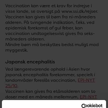
Vaccination kan være et krav for indrejse i
visse lande, se oversigt på www.ssi.dk/rejser.
Vaccinen kan gives til børn fra ni-måneders
alderen. På tvingende indikation, f.eks. ved
epidemisk forekomst af gul feber, kan
vaccination undtagelsesvist gives fra seks-
måneders alderen.
Mindre børn må beskyttes bedst muligt mod
myggestik.
Japansk encephalitis
Ved længerevarende ophold i Asien hvor
japansk encephalitis forekommer, specielt i
landområder foreslås vaccination,
EPI-NYT
25/10
.
Vaccinen kan gives fra etårsalderen som to
doser med en måneds mellemrum,
EPI-NYT
37/09
(pdf). Børn i alderen 1-3 år skal have
halv dosis.