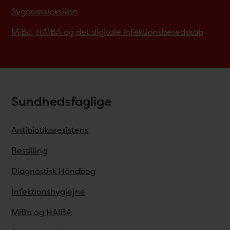
Sygdomsleksikon
MiBa, HAIBA og det digitale infektionsberedskab
Sundhedsfaglige
Antibiotikaresistens
Bestilling
Diagnostisk Håndbog
Infektionshygiejne
MiBa og HAIBA