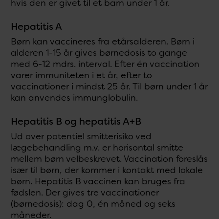
hvis den er givet til et barn under 1 år.
Hepatitis A
Børn kan vaccineres fra etårsalderen. Børn i
alderen 1-15 år gives børnedosis to gange
med 6-12 mdrs. interval. Efter én vaccination
varer immuniteten i et år, efter to
vaccinationer i mindst 25 år. Til børn under 1 år
kan anvendes immunglobulin.
Hepatitis B og hepatitis A+B
Ud over potentiel smitterisiko ved
lægebehandling m.v. er horisontal smitte
mellem børn velbeskrevet. Vaccination foreslås
især til børn, der kommer i kontakt med lokale
børn. Hepatitis B vaccinen kan bruges fra
fødslen. Der gives tre vaccinationer
(børnedosis): dag 0, én måned og seks
måneder.