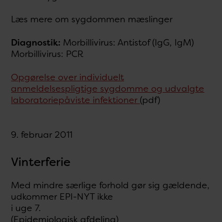
Læs mere om sygdommen mæslinger
Diagnostik:
Morbillivirus: Antistof (IgG, IgM)
Morbillivirus: PCR
Opgørelse over individuelt
anmeldelsespligtige sygdomme og udvalgte
laboratoriepåviste infektioner
(pdf)
9. februar 2011
Vinterferie
Med mindre særlige forhold gør sig gældende,
udkommer EPI-NYT ikke
i uge 7.
(Epidemiologisk afdeling)