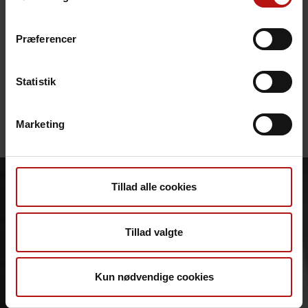
herunder mænd, der har sex med mænd.
Præferencer
Læs mere
Se SSI’s opdatering her.
Statistik
Læs mere om abekopper
Marketing
Tillad alle cookies
Tillad valgte
Kun nødvendige cookies