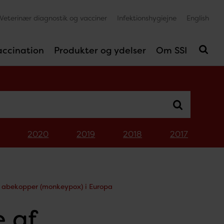
Veterinær diagnostik og vacciner
Infektionshygiejne
English
accination
Produkter og ydelser
Om SSI
2020
2019
2018
2017
f abekopper (monkeypox) i Europa
e af