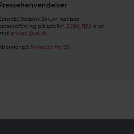
Pressehenvendelser
Kontakt Statens Serum Instituts
presseafdeling på telefon
2260 1123
eller
mail
presse@ssi.dk
Abonner på
Nyheder fra SSI