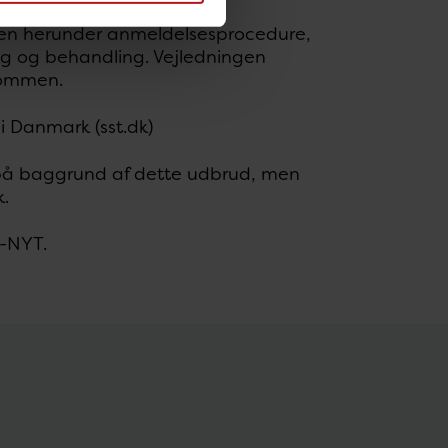
men herunder anmeldelsesprocedure,
ing og behandling. Vejledningen
dommen.
 i Danmark (sst.dk)
l på baggrund af dette udbrud, men
.
I-NYT.