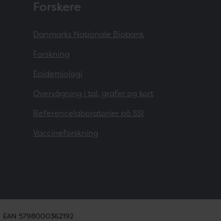
Forskere
Danmarks Nationale Biobank
Forskning
Epidemiologi
Overvågning i tal, grafer og kort
Referencelaboratorier på SSI
Vaccineforskning
EAN 5798000362192