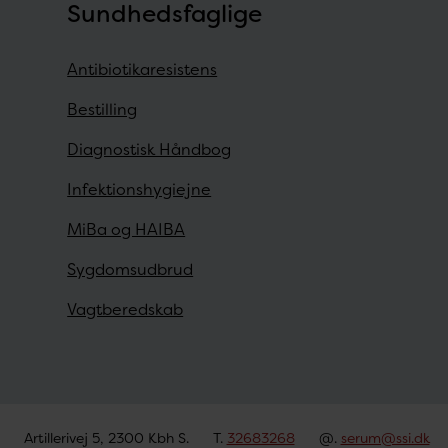
Sundhedsfaglige
Antibiotikaresistens
Bestilling
Diagnostisk Håndbog
Infektionshygiejne
MiBa og HAIBA
Sygdomsudbrud
Vagtberedskab
Artillerivej 5, 2300 Kbh S.
T.
32683268
@.
serum@ssi.dk