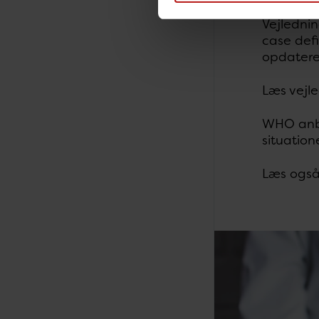
Vejledni
case defi
opdatere
Læs vejle
WHO anbe
situatio
Læs ogs