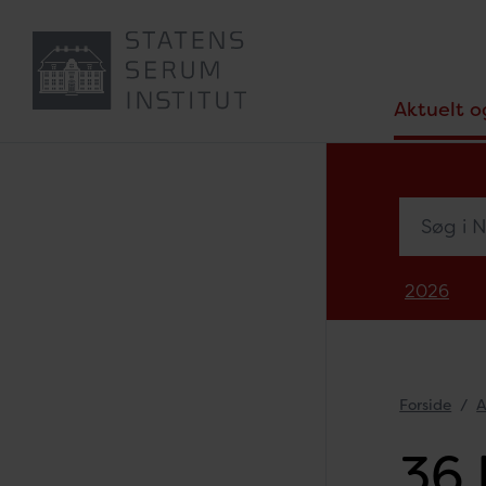
Aktuelt o
Søg i Nyh
2026
Forside
A
36 