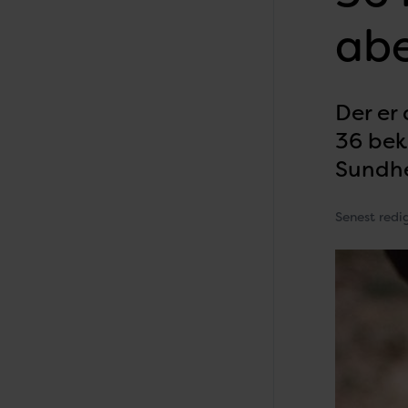
abe
Der er 
36 bek
Sundh
Senest redi