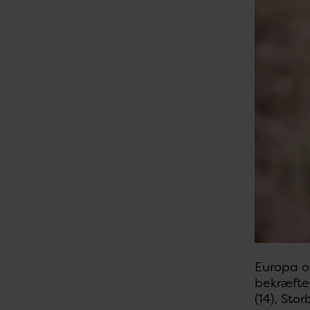
Europa op
bekræfte
(14), Stor