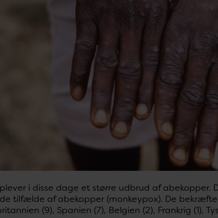
lever i disse dage et større udbrud af abekopper. Der
de tilfælde af abekopper (monkeypox). De bekræftede
britannien (9), Spanien (7), Belgien (2), Frankrig (1), Tysk