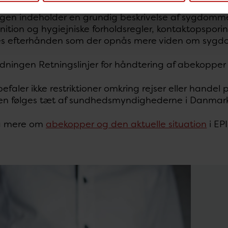
ngen indeholder en grundig beskrivelse af sygdom
nition og hygiejniske forholdsregler, kontaktopspor
s efterhånden som der opnås mere viden om syg
dningen Retningslinjer for håndtering af abekopper
faler ikke restriktioner omkring rejser eller hande
nen følges tæt af sundhedsmyndighederne i Danmark
å mere om
abekopper og den aktuelle situation
i EP