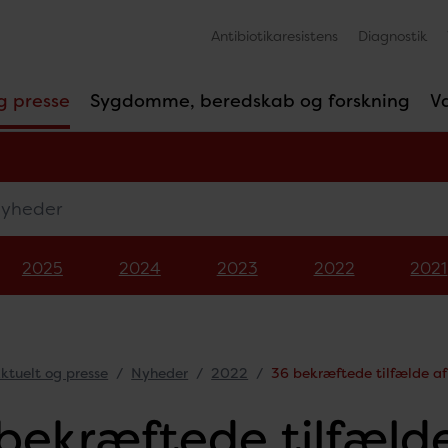
Antibiotikaresistens
Diagnostik
g presse
Sygdomme, beredskab og forskning
V
eder
2025
2024
2023
2022
2021
ktuelt og presse
Nyheder
2022
36 bekræftede tilfælde a
bekræftede tilfæld