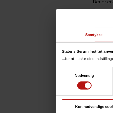
Der er en
Nordameri
Abekopper
uden for 
Samtykke
kontakt.
Sygdomme
Statens Serum Institut anve
udslæt me
...for at huske dine indstilli
de fleste 
Samtykkevalg
Dødelighe
Nødvendig
årsagen 
Ny vej
Sundheds
Kun nødvendige cook
abekoppe