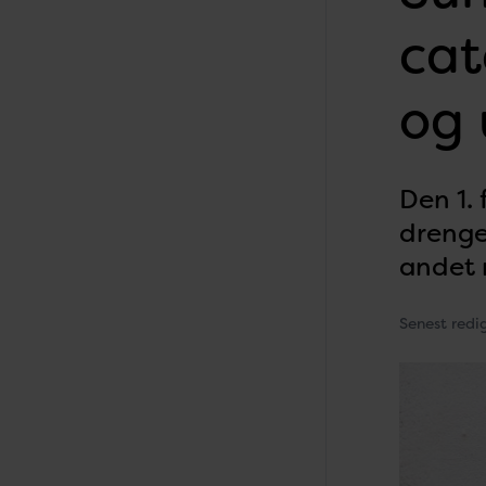
cat
og
Den 1.
drenge
andet 
Senest redi