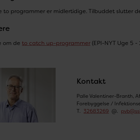
 to programmer er midlertidige. Tilbuddet slutter 
ere
e om de
to catch up-programmer
(EPI-NYT Uge 5 -
Kontakt
Palle Valentiner-Branth, A
Forebyggelse / Infektion
T.
32683269
@.
pvb@ssi