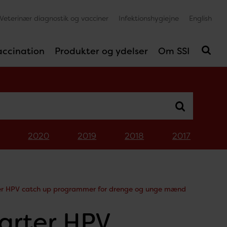
Veterinær diagnostik og vacciner
Infektionshygiejne
English
accination
Produkter og ydelser
Om SSI
2020
2019
2018
2017
ter HPV catch up programmer for drenge og unge mænd
arter HPV