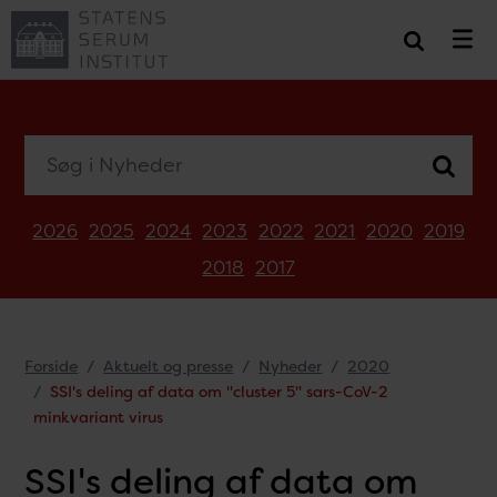
Søg i Nyheder
2026
2025
2024
2023
2022
2021
2020
2019
2018
2017
Forside
Aktuelt og presse
Nyheder
2020
SSI's deling af data om "cluster 5" sars-CoV-2
minkvariant virus
SSI's deling af data om