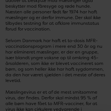
udover at beskytte mod mæslinger også
beskytter mod fåresyge og røde hunde.
Næsten alle personer født før 1974 har haft
mæslinger og er derfor immune. Der skal ikke
tilbydes testning for at afklare immunstatus
forud for vaccination.
Selvom Danmark har haft et to-dosis MFR-
vaccinationsprogram i mere end 30 år og nu
har elimineret mæslinger, er der en gruppe,
især blandt yngre voksne op til omkring 45-
årsalderen, som ikke er blevet vaccineret som
børn, og som heller ikke har haft sygdommen,
da den har været sjælden i det meste af deres
levetid.
Mæslingevirus er et af de mest smitsomme
virus, der findes. Derfor skal mindst 95 % af
alle børn have fået to MFR-vacciner, for at
virus ikke kan cirkulere vedvarende i