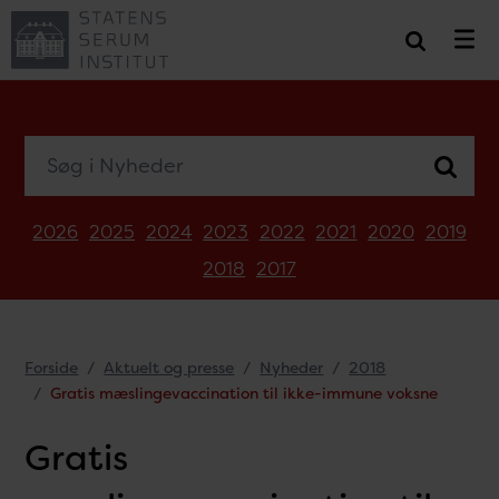
Søg i Nyheder
2026
2025
2024
2023
2022
2021
2020
2019
2018
2017
Forside
Aktuelt og presse
Nyheder
2018
Gratis mæslingevaccination til ikke-immune voksne
Gratis