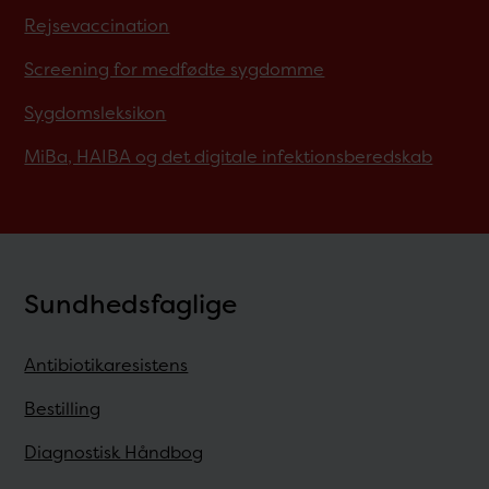
Rejsevaccination
Screening for medfødte sygdomme
Sygdomsleksikon
MiBa, HAIBA og det digitale infektionsberedskab
Sundhedsfaglige
Antibiotikaresistens
Bestilling
Diagnostisk Håndbog