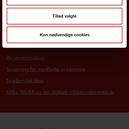
Borgere
Tillad valgte
Det danske børnevaccinationsprogram
Influenzavaccination
Kun nødvendige cookies
Job på SSI
Rejsevaccination
Screening for medfødte sygdomme
Sygdomsleksikon
MiBa, HAIBA og det digitale infektionsberedskab