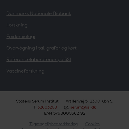
Danmarks Nationale Biobank
Forskning
Epidemiologi
Overvågning i tal, grafer og kort
Referencelaboratorier på SSI
Vaccineforskning
Statens Serum Institut
Artillerivej 5, 2300 Kbh S.
T.
32683268
@.
serum@ssi.dk
EAN 5798000362192
Tilgængelighedserklæring
Cookies