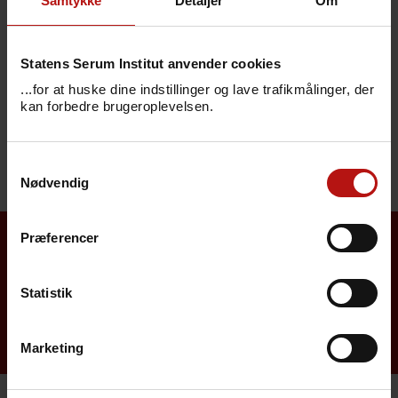
Samtykke
Detaljer
Om
Statens Serum Institut anvender cookies
...for at huske dine indstillinger og lave trafikmålinger, der
kan forbedre brugeroplevelsen.
Samtykkevalg
Nødvendig
Præferencer
Se også...
Statistik
Udbrud af listeria august 2017
Marketing