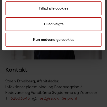
Tillad alle cookies
Tillad valgte
Kun nødvendige cookies
Kontakt
Steen Ethelberg, Afsnitsleder,
Infektionsepidemiologi og Forebyggelse /
Fødevare- og Vandbårne Sygdomme og Zoonoser
T.
32683545
@.
set@ssi.dk
Se profil