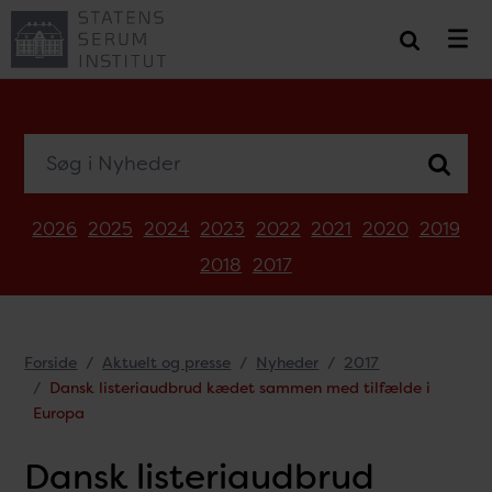
Søg i Nyheder
2026
2025
2024
2023
2022
2021
2020
2019
2018
2017
Forside
Aktuelt og presse
Nyheder
2017
Dansk listeriaudbrud kædet sammen med tilfælde i
Europa
Dansk listeriaudbrud