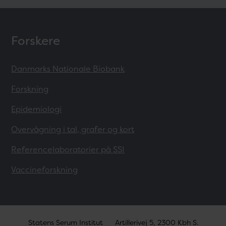
Forskere
Danmarks Nationale Biobank
Forskning
Epidemiologi
Overvågning i tal, grafer og kort
Referencelaboratorier på SSI
Vaccineforskning
Statens Serum Institut
Artillerivej 5, 2300 Kbh S.