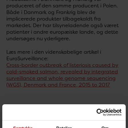
produceret af den samme producent i Polen.
Både i Danmark og Frankrig blev de
implicerede produkter tilbagekaldt fra
markedet. Der har tilsyneladende også været
patienter i andre europæiske lande, og dette
undersøges nu yderligere.
Læs mere i den videnskabelige artikel i
EuroSurveillance:
Cross-border outbreak of listeriosis caused by
cold-smoked salmon, revealed by integrated
surveillance and whole genome sequencing
(WGS), Denmark and France, 2015 to 2017