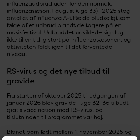
influenzaudbrud uden for den normale
influenzasæson. I august (uge 33) i 2025 steg
antallet af influenza A-tilfælde pludseligt som
følge af et udbrud blandt deltagere på en
musikfestival. Udbruddet udviklede sig dog
ikke til en tidlig start på influenzasæsonen, og
aktiviteten faldt igen til det forventede
niveau.
RS-virus og det nye tilbud til
gravide
Fra starten af oktober 2025 til udgangen af
januar 2026 blev gravide i uge 32–36 tilbudt
gratis vaccination mod RS-virus, og
tilslutningen til programmet var høj.
Blandt børn født mellem 1. november 2025 og
31. marts 2026 havde næsten tre ud af fire