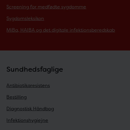
Screening for medfødte sygdomme
Sygdomsleksikon
MiBa, HAIBA og det digitale infektionsberedskab
Sundhedsfaglige
Antibiotikaresistens
Bestilling
Diagnostisk Håndbog
Infektionshygiejne