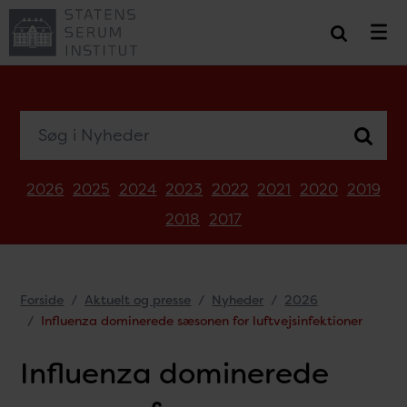
Søg i Nyheder
2026
2025
2024
2023
2022
2021
2020
2019
2018
2017
Forside
Aktuelt og presse
Nyheder
2026
Influenza dominerede sæsonen for luftvejsinfektioner
Influenza dominerede