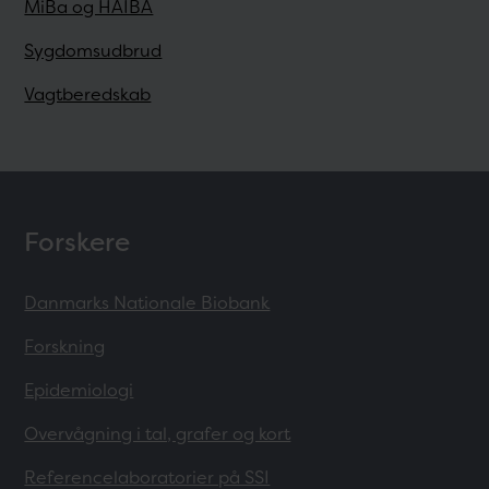
MiBa og HAIBA
Sygdomsudbrud
Vagtberedskab
Forskere
Danmarks Nationale Biobank
Forskning
Epidemiologi
Overvågning i tal, grafer og kort
Referencelaboratorier på SSI