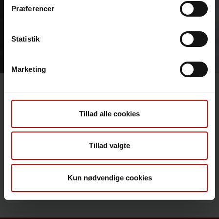
Præferencer
Statistik
Marketing
Tillad alle cookies
Pressehenvendelser
Kontakt Statens Serum Instituts
Tillad valgte
presseafdeling på telefon
2260 1123
eller mail
presse@ssi.dk
Kun nødvendige cookies
Abonner på
Nyheder fra SSI