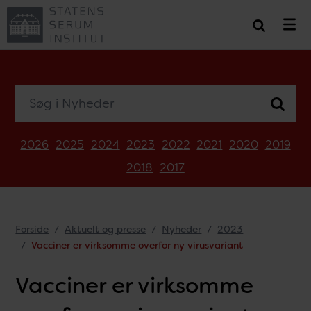
Søg i Nyheder
2026
2025
2024
2023
2022
2021
2020
2019
2018
2017
Forside
Aktuelt og presse
Nyheder
2023
Vacciner er virksomme overfor ny virusvariant
Vacciner er virksomme