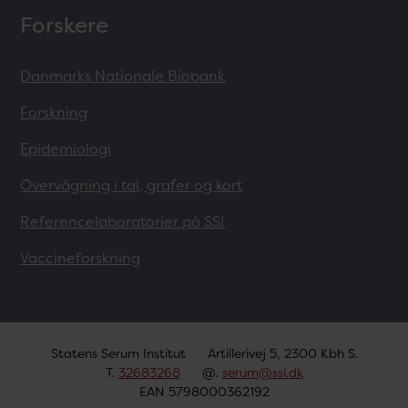
Forskere
Danmarks Nationale Biobank
Forskning
Epidemiologi
Overvågning i tal, grafer og kort
Referencelaboratorier på SSI
Vaccineforskning
Statens Serum Institut
Artillerivej 5, 2300 Kbh S.
T.
32683268
@.
serum@ssi.dk
EAN 5798000362192