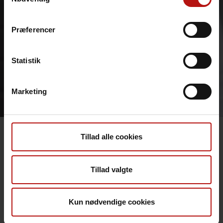
Præferencer
Statistik
Marketing
Tillad alle cookies
Pressehenvendelser
Tillad valgte
Kontakt Statens Serum Instituts
presseafdeling på telefon
2260 1123
eller mail
Kun nødvendige cookies
presse@ssi.dk