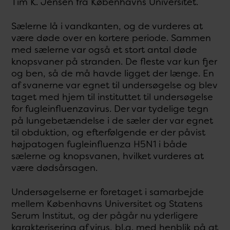
Tim K. Jensen fra Københavns Universitet.
Sælerne lå i vandkanten, og de vurderes at
være døde over en kortere periode. Sammen
med sælerne var også et stort antal døde
knopsvaner på stranden. De fleste var kun fjer
og ben, så de må havde ligget der længe. En
af svanerne var egnet til undersøgelse og blev
taget med hjem til instituttet til undersøgelse
for fugleinfluenzavirus. Der var tydelige tegn
på lungebetændelse i de sæler der var egnet
til obduktion, og efterfølgende er der påvist
højpatogen fugleinfluenza H5N1 i både
sælerne og knopsvanen, hvilket vurderes at
være dødsårsagen.
Undersøgelserne er foretaget i samarbejde
mellem Københavns Universitet og Statens
Serum Institut, og der pågår nu yderligere
karakterisering af virus, bl.a. med henblik på at