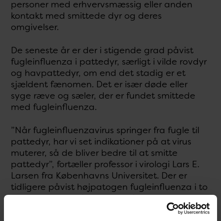
personer med erhvervsmæssig eller anden
kontakt med smittede dyr og deres
omgivelser.
De seneste år er der i stigende grad påvist
fugleinfluenza i pattedyr, særligt i vilde rovdyr
og havpattedyr, om end det stadig er et
sjældent fænomen. Det er især døde eller
syge ræve og sæler, der er fundet smittede
med fugleinfluenza.
”Når fugleinfluenzavirus springer fra fugle til
pattedyr, har vi set indikationer på at virus
muterer, så de bliver bedre til at smitte
pattedyr”, fortæller professor i virologi Lars E.
Larsen fra Københavns Universitet. Der er
tidligere påvist højpatogen fugleinfluenza i to
spættede sæler fra 2021 og fire ræve i 2022 i
Danmark.