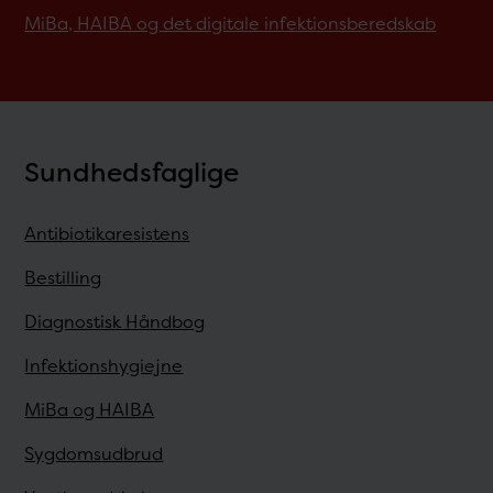
MiBa, HAIBA og det digitale infektionsberedskab
Sundhedsfaglige
Antibiotikaresistens
Bestilling
Diagnostisk Håndbog
Infektionshygiejne
MiBa og HAIBA
Sygdomsudbrud