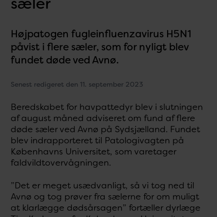
sæler
Højpatogen fugleinfluenzavirus H5N1
påvist i flere sæler, som for nyligt blev
fundet døde ved Avnø.
Senest redigeret den 11. september 2023
Beredskabet for havpattedyr blev i slutningen
af august måned adviseret om fund af flere
døde sæler ved Avnø på Sydsjælland. Fundet
blev indrapporteret til Patologivagten på
Københavns Universitet, som varetager
faldvildtovervågningen.
”Det er meget usædvanligt, så vi tog ned til
Avnø og tog prøver fra sælerne for om muligt
at klarlægge dødsårsagen” fortæller dyrlæge