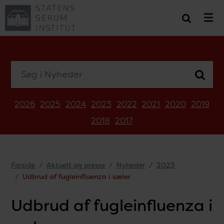
Søg i Nyheder
2026
2025
2024
2023
2022
2021
2020
2019
2018
2017
Forside
Aktuelt og presse
Nyheder
2023
Udbrud af fugleinfluenza i sæler
Udbrud af fugleinfluenza i