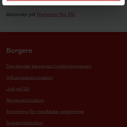
presse@ssi.dk
Abonner på
Nyheder fra SSI
Borgere
Det danske børnevaccinationsprogram
Influenzavaccination
Job på SSI
Rejsevaccination
Screening for medfødte sygdomme
Sygdomsleksikon