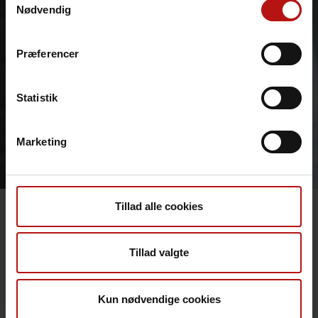
Nødvendig
Præferencer
Statistik
Marketing
Tillad alle cookies
Pressehenvendelser
Tillad valgte
Kontakt Statens Serum Instituts
Kun nødvendige cookies
presseafdeling på telefon
2260 1123
eller mail