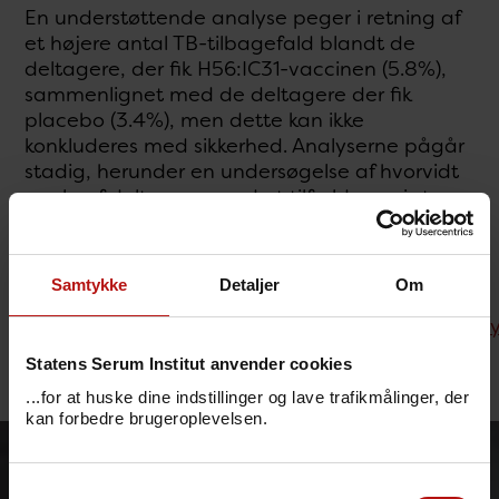
En understøttende analyse peger i retning af
et højere antal TB-tilbagefald blandt de
deltagere, der fik H56:IC31-vaccinen (5.8%),
sammenlignet med de deltagere der fik
placebo (3.4%), men dette kan ikke
konkluderes med sikkerhed. Analyserne pågår
stadig, herunder en undersøgelse af hvorvidt
nogle af deltagerne ved et tilfælde var i større
risiko for at udvikle TB, allerede før de modtog
vaccinen.
Samtykke
Detaljer
Om
Læs hele pressemeddelelsen her:
https://www.porconsortium.org/news/2023/earl
results-on-the-a-055-por-trial
Statens Serum Institut anvender cookies
...for at huske dine indstillinger og lave trafikmålinger, der
kan forbedre brugeroplevelsen.
Samtykkevalg