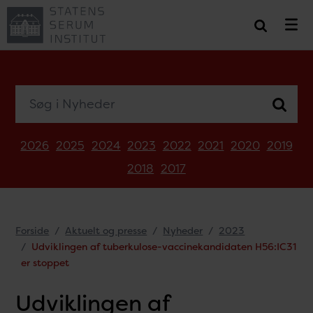
Søg i Nyheder
2026
2025
2024
2023
2022
2021
2020
2019
2018
2017
Forside
Aktuelt og presse
Nyheder
2023
Udviklingen af tuberkulose-vaccinekandidaten H56:IC31
er stoppet
Udviklingen af