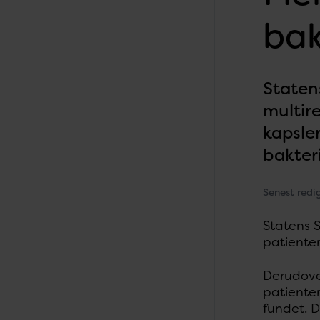
bak
Statens
multir
kapsle
bakteri
Senest redi
Statens S
patienter
Derudover
patienter
fundet. D