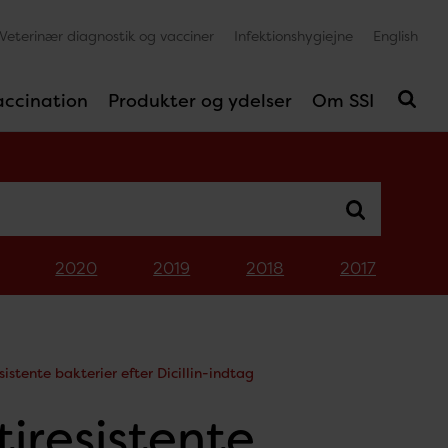
Veterinær diagnostik og vacciner
Infektionshygiejne
English
accination
Produkter og ydelser
Om SSI
2020
2019
2018
2017
istente bakterier efter Dicillin-indtag
tiresistente