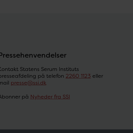
Pressehenvendelser
Kontakt Statens Serum Instituts
presseafdeling på telefon
2260 1123
eller
mail
presse@ssi.dk
Abonner på
Nyheder fra SSI