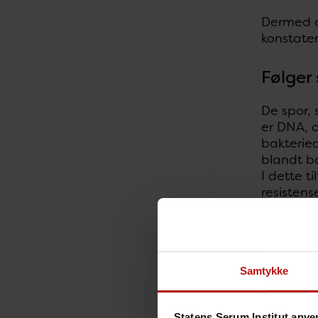
Dermed o
konstatere
Følger
De spor, 
er DNA, d
bakteriea
blandt b
I dette t
resistens
den særl
SSI følge
SSI, Tyra
Samtykke
”Det her 
kan, for 
Statens Serum Institut anve