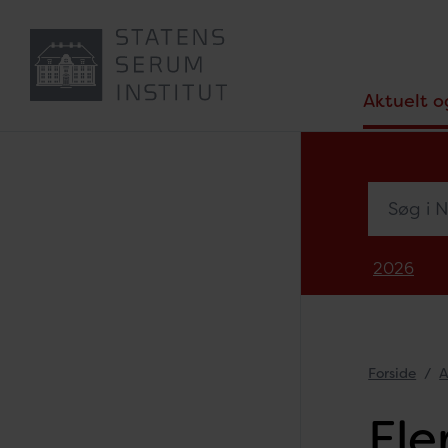
Aktuelt o
Søg i Nyh
2026
Forside
A
Fle