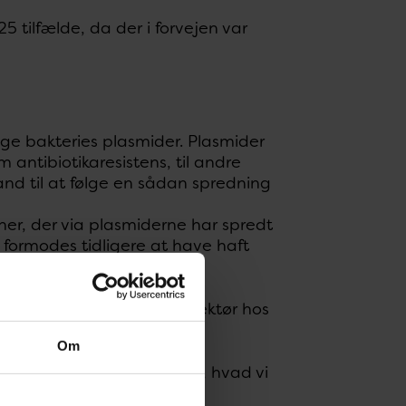
tilfælde, da der i forvejen var
ige bakteries plasmider. Plasmider
m antibiotikaresistens, til andre
tand til at følge en sådan spredning
ner, der via plasmiderne har spredt
r formodes tidligere at have haft
 bakterier, siger faglig direktør hos
Om
men vi skal naturligvis gøre, hvad vi
er hun og fortsætter: