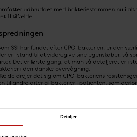
mfatter udbruddet med bakteriestammen nu i alt 25 
t 11 tilfælde.
 spredningen
som SSI har fundet efter CPO-bakterien, er den særl
er er i stand til at videregive sine egenskaber, så so
rter. Det er første gang, at man så detaljeret er i s
akterier i den danske overvågning.
ilfælde drejer det sig om CPO-bakteriens resistensge
en til andre arter af bakterier i patienten, som derfo
ige CPO-bakterie.
r nøje udviklingen i spredningen af de multiresistente
 Grove Krause.
Detaljer
er ikke noget, der er farligt for den enkelte patient, 
at undgå spredning af multiresistente bakterier”, sig
nder cookies