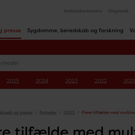
Antibiotikaresistens
Diagnostik
g presse
Sygdomme, beredskab og forskning
V
eder
2025
2024
2023
2022
2021
ktuelt og presse
Nyheder
2023
Flere tilfælde med multires
re tilfælde med mul