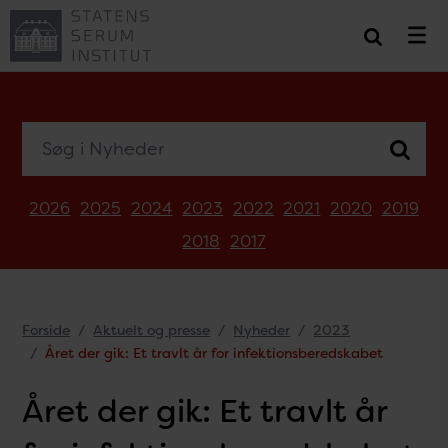
Søg i Nyheder
2026
2025
2024
2023
2022
2021
2020
2019
2018
2017
Forside
Aktuelt og presse
Nyheder
2023
Året der gik: Et travlt år for infektionsberedskabet
Året der gik: Et travlt år