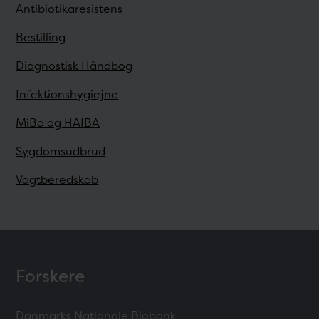
Antibiotikaresistens
Bestilling
Diagnostisk Håndbog
Infektionshygiejne
MiBa og HAIBA
Sygdomsudbrud
Vagtberedskab
Forskere
Danmarks Nationale Biobank