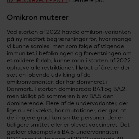
nyhedsbrevet EPI-NYT
nærmere på.
Omikron muterer
Ved starten af 2022 havde omikron-varianten
på ny medført begrænsninger for, hvor mange
vi kunne samles, men som følge af stigende
immunitet i befolkningen og forventningen om
et mildere forløb, kunne man i starten af 2022
ophæve alle restriktioner. I løbet af året er der
sket en løbende udvikling af de
omikronvarianter, der har domineret i
Danmark. I starten dominerede BA.1 og BA.2,
men tidligt på sommeren blev BA.5 den
dominerende. Flere af de undervarianter, der
lige nu er i vækst, har mutationer, der gør, at
de i højere grad kan smitte personer, der er
tidligere smittet eller er blevet vaccineret. Det
gælder eksempelvis BA.5-undervarinaten
BQ.1.1 som i slutningen af 2022 udgjorde 49