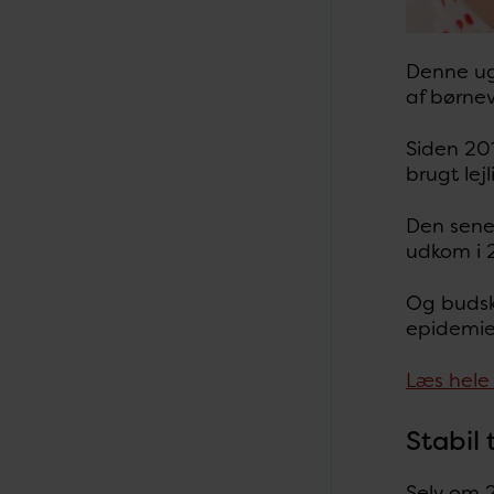
Denne ug
af børnev
Siden 201
brugt le
Den sene
udkom i 
Og budska
epidemien
Læs hele
Stabil 
Selv om 2