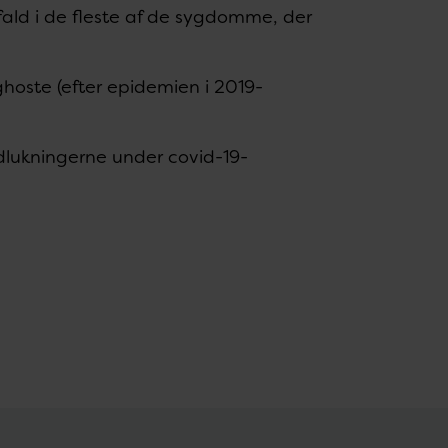
 fald i de fleste af de sygdomme, der
ighoste (efter epidemien i 2019-
edlukningerne under covid-19-