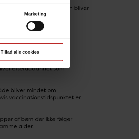
kort tid. Og vi håber, at den bliver
Marketing
ilslutningen til
Tillad alle cookies
bliver efteruddannet som
åde bliver mindet om
hvis vaccinationstidspunktet er
per af børn der ikke følger
samme alder.