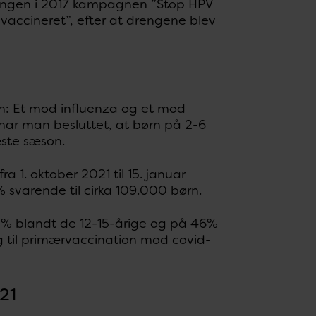
ingen i 2017 kampagnen ”Stop HPV
v vaccineret”, efter at drengene blev
rn: Et mod influenza og et mod
 har man besluttet, at børn på 2-6
æste sæson.
a 1. oktober 2021 til 15. januar
% svarende til cirka 109.000 børn.
80% blandt de 12-15-årige og på 46%
ng til primærvaccination mod covid-
21