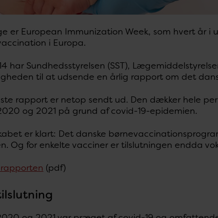
e er European Immunization Week, som hvert år i u
accination i Europa.
4 har Sundhedsstyrelsen (SST), Lægemiddelstyrelsen
jligheden til at udsende en årlig rapport om det da
ste rapport er netop sendt ud. Den dækker hele per
2020 og 2021 på grund af covid-19-epidemien.
bet er klart: Det danske børnevaccinationsprogram h
. Og for enkelte vacciner er tilslutningen endda vok
 rapporten
(pdf)
tilslutning
020 og 2021 var præget af covid-19 og omfattende n