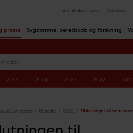
Antibiotikaresistens
Diagnostik
g presse
Sygdomme, beredskab og forskning
V
eder
2025
2024
2023
2022
2021
ktuelt og presse
Nyheder
2022
Tilslutningen til børneva
slutningen til