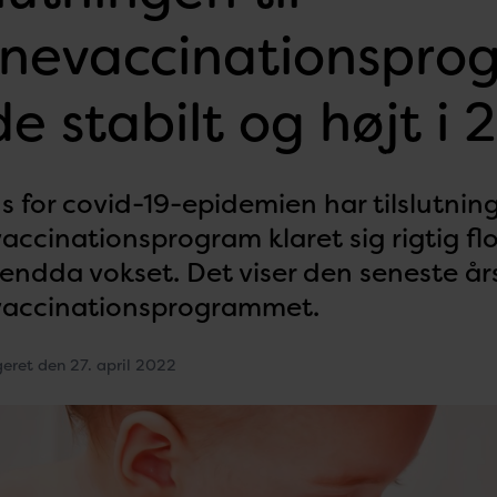
nevaccinationspro
e stabilt og højt i
ds for covid-19-epidemien har tilslutnin
ccinationsprogram klaret sig rigtig flo
 endda vokset. Det viser den seneste å
accinationsprogrammet.
geret den 27. april 2022