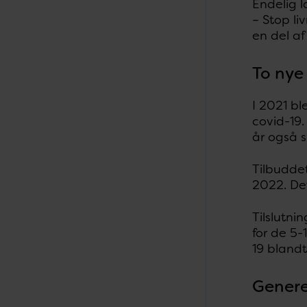
Endelig 
– Stop li
en del a
To nye 
I 2021 bl
covid-19.
år også s
Tilbuddet
2022. Det
Tilslutn
for de 5-
19 blandt
Genere