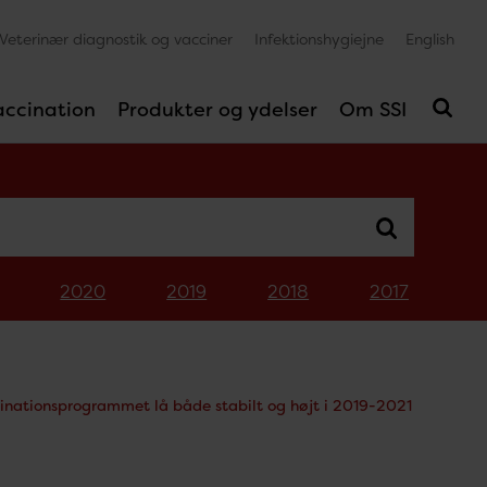
Veterinær diagnostik og vacciner
Infektionshygiejne
English
accination
Produkter og ydelser
Om SSI
2020
2019
2018
2017
ccinationsprogrammet lå både stabilt og højt i 2019-2021