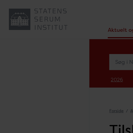
Aktuelt o
Søg i Nyh
2026
Forside
A
Til