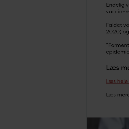
Endelig v
vacciner
Faldet va
2020) og
”Formentl
epidemien
Læs m
Læs hele
Læs mer