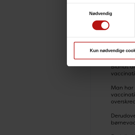
Samtykkevalg
”Det er en
Nødvendig
endnu høj
Mange 
I 2019-20
Kun nødvendige cook
børnevac
Blandt an
vaccinat
Man har 
vaccinati
overskred
Derudover
børnevac