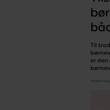
bør
båd
Til tro
børneva
er den
børnev
Senest redi