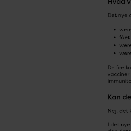
Hvad v
Det nye d
være
fået 
være
være
De fire k
vacciner 
immunitet
Kan de
Nej, det 
I det nye