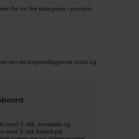
en for de fire kategorier i procent
tion om de bagvedliggende data og
shboard
de med 3. stik, smittede og
 med 3. stik fordelt på
vælge kommune og aldersgruppe.