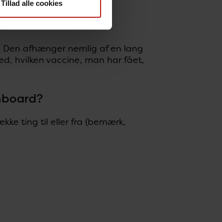
Tillad alle cookies
pport.
t. Den afhænger nemlig af en lang
ed, hvilken vaccine, man har fået,
hboard?
ke ting til eller fra (bemærk,