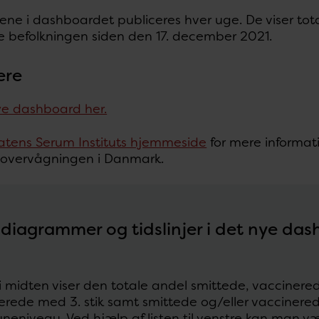
ene i dashboardet publiceres hver uge. De viser total
le befolkningen siden den 17. december 2021.
ere
ye dashboard her.
atens Serum Instituts hjemmeside
for mere informa
-overvågningen i Danmark.
 diagrammer og tidslinjer i det nye da
 i midten viser den totale andel smittede, vaccinere
erede med 3. stik samt smittede og/eller vaccinerede
eniveau. Ved hjælp af listen til venstre kan man 