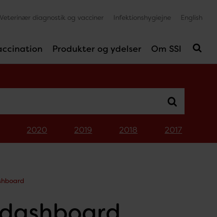
Veterinær diagnostik og vacciner
Infektionshygiejne
English
accination
Produkter og ydelser
Om SSI
2020
2019
2018
2017
shboard
edashboard