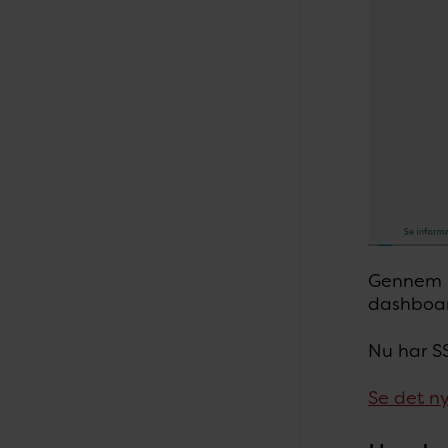
Gennem h
dashboar
Nu har S
Se det n