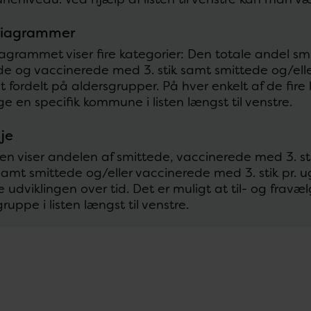
diagrammer
iagrammet viser fire kategorier: Den totale andel sm
de og vaccinerede med 3. stik samt smittede og/elle
 fordelt på aldersgrupper. På hver enkelt af de fire k
e en specifik kommune i listen længst til venstre.
nje
njen viser andelen af smittede, vaccinerede med 3. 
 samt smittede og/eller vaccinerede med 3. stik pr. u
e udviklingen over tid. Det er muligt at til- og fra
ruppe i listen længst til venstre.