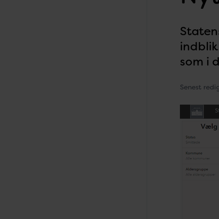
Staten
indblik
som i 
Senest redi