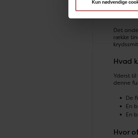
smittet, 
Kun nødvendige cook
Find fler
Det ande
række tin
krydssmit
Hvad k
Yderst ti
denne fu
De f
En 
En b
Hvor o