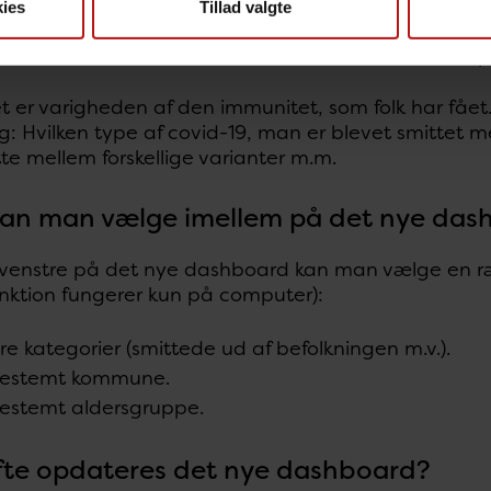
er betydeligt højere.
ies
Tillad valgte
e informationer om mørketallene i SSI’s bloddonorra
t er varigheden af den immunitet, som folk har fåe
g: Hvilken type af covid-19, man er blevet smittet m
te mellem forskellige varianter m.m.
an man vælge imellem på det nye das
l venstre på det nye dashboard kan man vælge en ræk
nktion fungerer kun på computer):
ire kategorier (smittede ud af befolkningen m.v.).
bestemt kommune.
estemt aldersgruppe.
fte opdateres det nye dashboard?