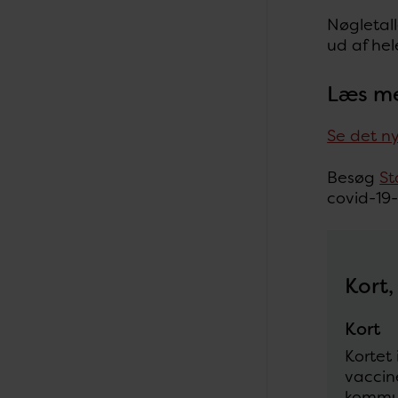
Nøgletall
ud af he
Læs m
Se det n
Besøg
St
covid-19
Kort,
Kort
Kortet
vaccin
kommun