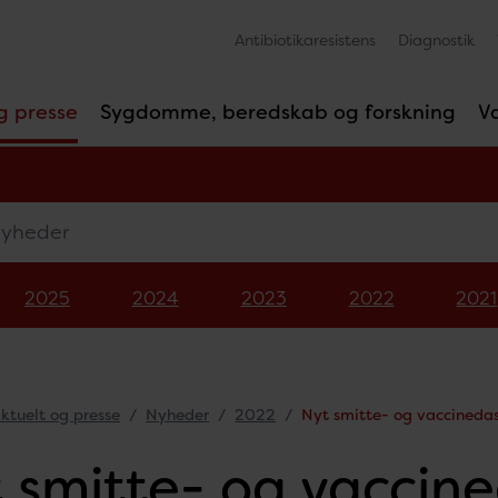
Antibiotikaresistens
Diagnostik
g presse
Sygdomme, beredskab og forskning
V
eder
2025
2024
2023
2022
2021
ktuelt og presse
Nyheder
2022
Nyt smitte- og vaccineda
 smitte- og vaccin