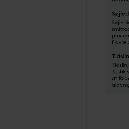
Søjle
Søjled
smitte
procent
fravælg
Tidsli
Tidsli
3. stik
at følg
aldersg