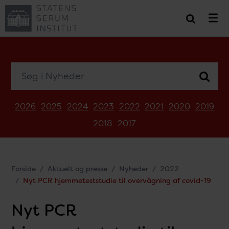
Søg i Nyheder
2026
2025
2024
2023
2022
2021
2020
2019
2018
2017
Forside
Aktuelt og presse
Nyheder
2022
Nyt PCR hjemmeteststudie til overvågning af covid-19
Nyt PCR