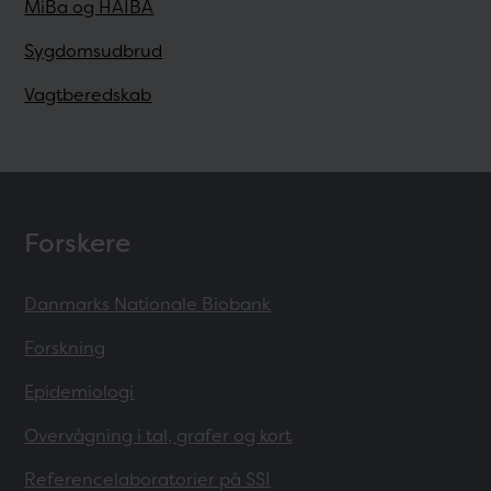
MiBa og HAIBA
Sygdomsudbrud
Vagtberedskab
Forskere
Danmarks Nationale Biobank
Forskning
Epidemiologi
Overvågning i tal, grafer og kort
Referencelaboratorier på SSI