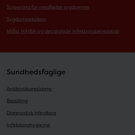
Screening for medfødte sygdomme
Sygdomsleksikon
MiBa, HAIBA og det digitale infektionsberedskab
Sundhedsfaglige
Antibiotikaresistens
Bestilling
Diagnostisk Håndbog
Infektionshygiejne