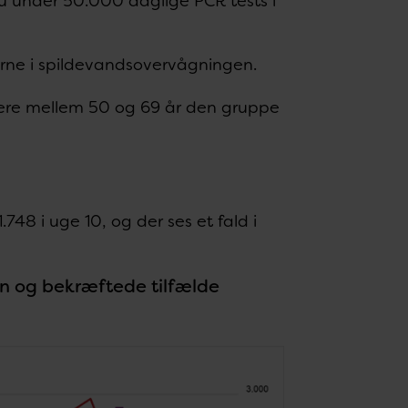
nu under 50.000 daglige PCR tests i
erne i spildevandsovervågningen.
nskere mellem 50 og 69 år den gruppe
1.748 i uge 10, og der ses et fald i
n og bekræftede tilfælde