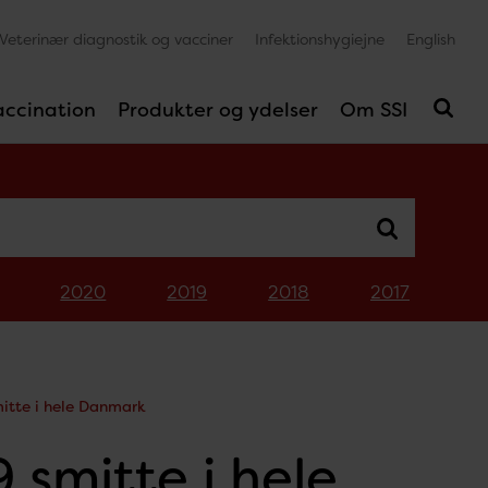
Veterinær diagnostik og vacciner
Infektionshygiejne
English
accination
Produkter og ydelser
Om SSI
2020
2019
2018
2017
itte i hele Danmark
smitte i hele