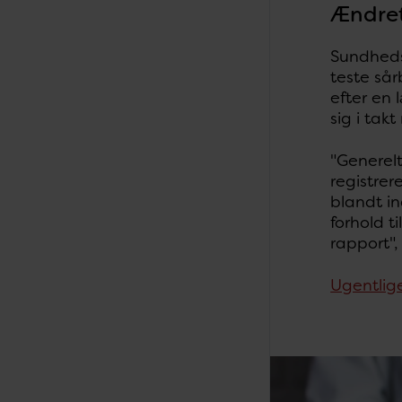
Ændret
Sundheds
teste sår
efter en
sig i tak
"Generelt
registrer
blandt in
forhold t
rapport",
Ugentlige