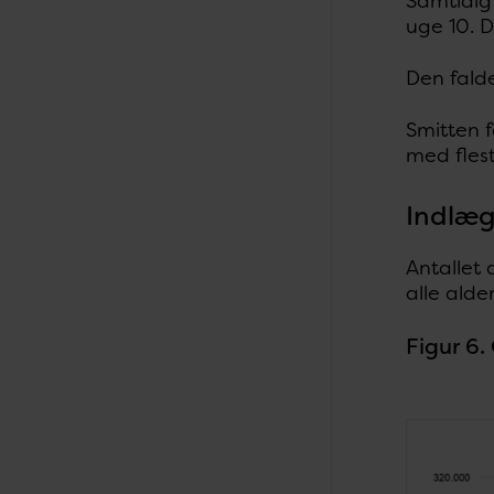
Samtidig 
uge 10. De
Den fald
Smitten f
med fles
Indlæg
Antallet a
alle alde
Figur 6