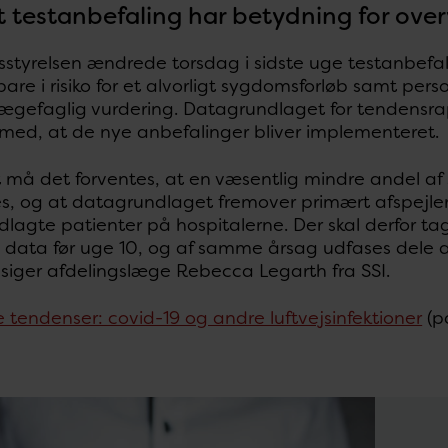
 testanbefaling har betydning for ove
styrelsen ændrede torsdag i sidste uge testanbefal
bare i risiko for et alvorligt sygdomsforløb samt perso
 lægefaglig vurdering. Datagrundlaget for tendensra
t med, at de nye anbefalinger bliver implementeret.
 må det forventes, at en væsentlig mindre andel af s
es, og at datagrundlaget fremover primært afspejle
dlagte patienter på hospitalerne. Der skal derfor t
il data før uge 10, og af samme årsag udfases dele 
 siger afdelingslæge Rebecca Legarth fra SSI.
 tendenser: covid-19 og andre luftvejsinfektioner
(p