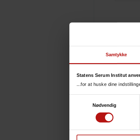
De 70-79
efterful
Antallet 
en lav o
Samtykke
dødelighe
Statens Serum Institut anve
Stigen
...for at huske dine indstilli
Der ses i
Samtykkevalg
influenza
Nødvendig
særligt 
I uge 10 
"I takt 