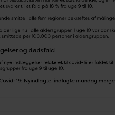
har testaktiviteten har været støt faldende, og er 
t svarer til et fald på 18 % fra uge 9 til 10.
ende smitte i alle fem regioner bekræftes af måling
alder lige nu i alle aldersgrupper. I uge 10 var da
t smittede per 100.000 personer i aldersgruppen.
gelser og dødsfald
f nye indlæggelser relateret til covid-19 er faldet til 
rsgrupper fra uge 9 til uge 10.
. Covid-19: Nyindlagte, indlagte mandag morge