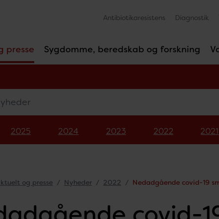
Antibiotikaresistens
Diagnostik
g presse
Sygdomme, beredskab og forskning
V
eder
2025
2024
2023
2022
2021
ktuelt og presse
Nyheder
2022
Nedadgående covid-19 sm
adgående covid-19 