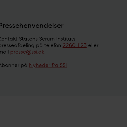
Pressehenvendelser
Kontakt Statens Serum Instituts
presseafdeling på telefon
2260 1123
eller
mail
presse@ssi.dk
Abonner på
Nyheder fra SSI