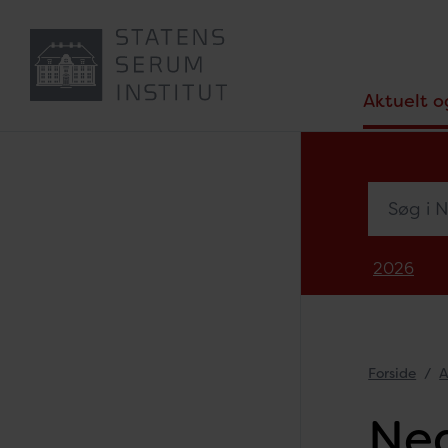
Aktuelt o
Søg i Nyh
2026
Forside
A
Ned