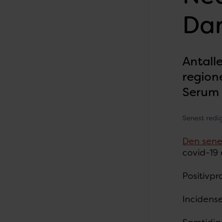
Da
Antalle
region
Serum I
Senest redi
Den sene
covid-19 
Positivpr
Incidense