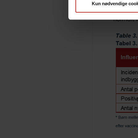
Kun nødvendige cook
forekoms
lavt nive
normalt l