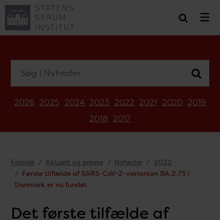
Søg i Nyheder
2026
2025
2024
2023
2022
2021
2020
2019
2018
2017
Forside
Aktuelt og presse
Nyheder
2022
Første tilfælde af SARS-CoV-2-varianten BA.2.75 i
Danmark er nu fundet
Det første tilfælde af