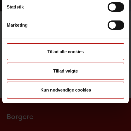
Statistik
Marketing
Pressehenvendelser
Kontakt Statens Serum Instituts
Tillad alle cookies
presseafdeling på telefon
2260 1123
eller mail
presse@ssi.dk
Tillad valgte
Abonner på
Nyheder fra SSI
Kun nødvendige cookies
Borgere