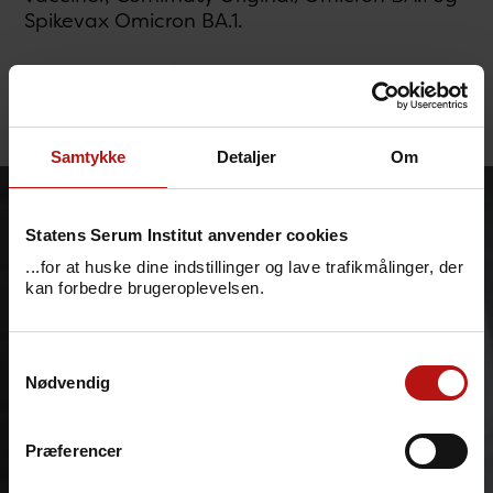
Spikevax Omicron BA.1.
For nærmere information, se
Bestilling og
levering (ssi.dk)
.
Samtykke
Detaljer
Om
Statens Serum Institut anvender cookies
...for at huske dine indstillinger og lave trafikmålinger, der
kan forbedre brugeroplevelsen.
Samtykkevalg
Nødvendig
Præferencer