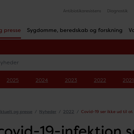
Antibiotikaresistens
Diagnostik
g presse
Sygdomme, beredskab og forskning
V
eder
2025
2024
2023
2022
2021
ktuelt og presse
Nyheder
2022
Covid-19 ser ikke ud til at
covid-19-infektion se