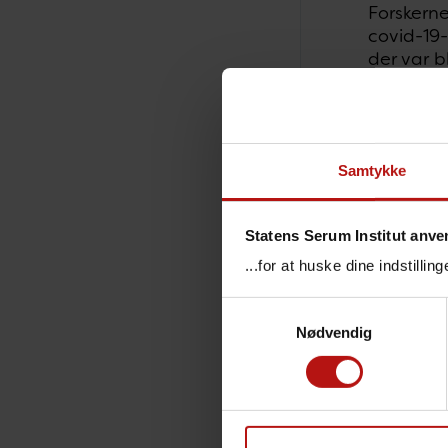
Forskern
covid-19-
der var b
negative 
”Heldigvi
sikkerhed
Samtykke
Anders Hv
Smitte
Statens Serum Institut anve
...for at huske dine indstilli
Forskern
diabetes
Samtykkevalg
dominere
Nødvendig
udsatte, 
børn og 
Studiet e
in Childr