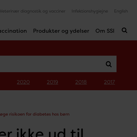
Veterinær diagnostik og vacciner
Infektionshygiejne
English
accination
Produkter og ydelser
Om SSI
2020
2019
2018
2017
 øge risikoen for diabetes hos børn
r ikke ud til