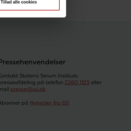
Tillad alle cookies
Pressehenvendelser
Kontakt Statens Serum Instituts
presseafdeling på telefon
2260 1123
eller
mail
presse@ssi.dk
Abonner på
Nyheder fra SSI