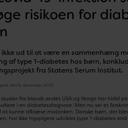
øge risikoen for dia
rn
r ikke ud til at være en sammenhæng m
ng af type 1-diabetes hos børn, konklud
ngsprojekt fra Statens Serum Institut.
geret den 6. december 2022
studier fra blandt andet USA og Norge har hidtil p
ultere i en diabetesdiagnose. Men nu ser et forsknin
til at kunne afblæse mistanken: Danske børn, der bl
, har ikke hyppigere udviklet type 1-diabetes end b