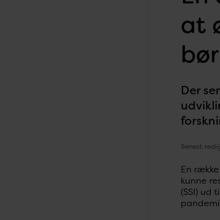
at 
bø
Der se
udvikli
forskni
Senest redi
En række 
kunne res
(SSI) ud 
pandemien