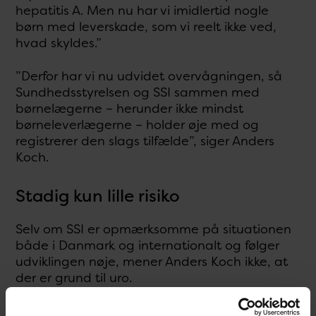
hepatitis A. Men nu har vi imidlertid nogle
børn med leverskade, som vi reelt ikke ved,
hvad skyldes.”
”Derfor har vi nu udvidet overvågningen, så
Sundhedsstyrelsen og SSI sammen med
børnelægerne – herunder ikke mindst
børneleverlægerne – holder øje med og
registrerer den slags tilfælde”, siger Anders
Koch.
Stadig kun lille risiko
Selv om SSI er opmærksomme på situationen
både i Danmark og internationalt og følger
udviklingen nøje, mener Anders Koch ikke, at
der er grund til uro.
”Selv hvis der er tale om en konkret årsag og