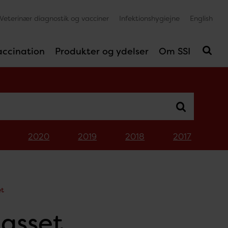
Veterinær diagnostik og vacciner
Infektionshygiejne
English
accination
Produkter og ydelser
Om SSI
2020
2019
2018
2017
et
asset