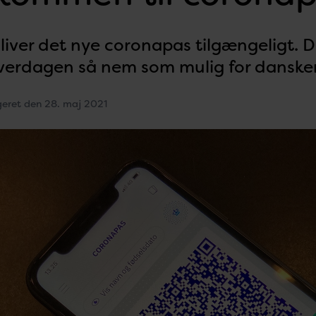
bliver det nye coronapas tilgængeligt.
verdagen så nem som mulig for danske
geret den 28. maj 2021