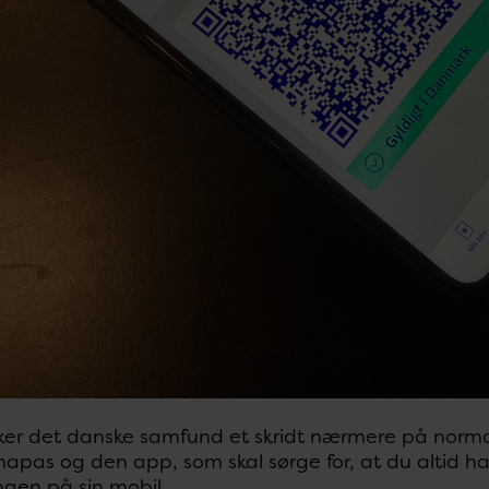
kker det danske samfund et skridt nærmere på normal
napas og den app, som skal sørge for, at du altid 
gen på sin mobil.