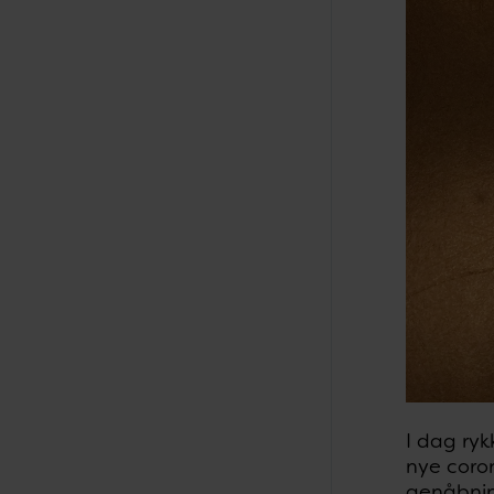
I dag ry
nye coro
genåbnin