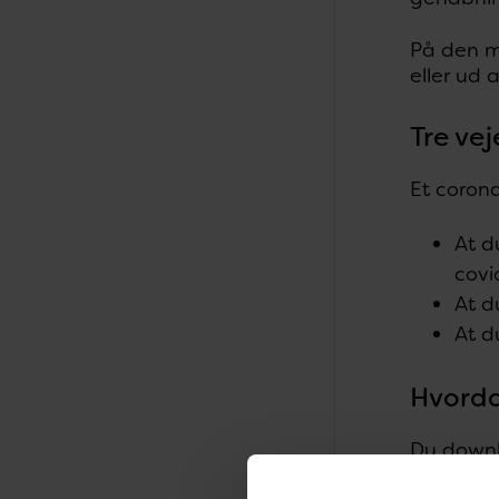
På den må
eller ud a
Tre vej
Et corona
At d
covi
At d
At d
Hvorda
Du downl