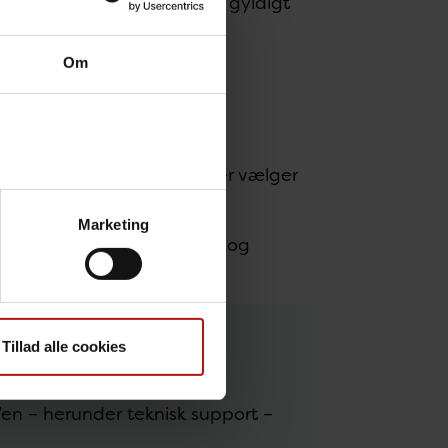
sk og viser, om du har et gyldigt
er har en negativ test.
Om
u bruger den.
kal rejse til udlandet. Her vælger
Marketing
ger om vaccination, test og
ntere ved ind- og udrejse.
Tillad alle cookies
en – herunder teknisk support –