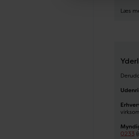
Læs me
Yderl
Derudo
Udenri
Erhver
virkso
Myndig
0233
(