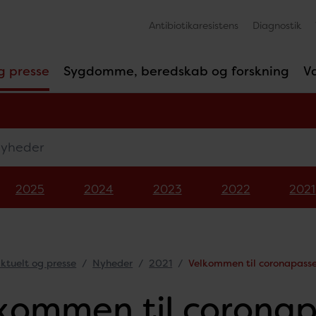
Antibiotikaresistens
Diagnostik
g presse
Sygdomme, beredskab og forskning
V
eder
2025
2024
2023
2022
2021
ktuelt og presse
Nyheder
2021
Velkommen til coronapass
kommen til coronap