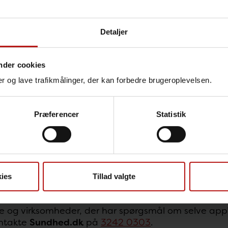
erefter logger ind på app’en opdateres den automati
. Enten fordi du er vaccineret, har haft covid-19 ell
Detaljer
r viser coronapas-app’en ingen data om dig, når d
så bruges til udlandsrejser
nder cookies
nger og lave trafikmålinger, der kan forbedre brugeroplevelsen.
s-app’en og coronapasset kan også bruges, hvis du s
visningen ”udlandsrejser” i stedet.
Præferencer
Statistik
an denne visning kommer app’en også med oplysnin
, som det er aftalt i EU, at man skal kunne dokume
ies
Tillad valgte
akt
e og virksomheder, der har spørgsmål om selve app’
ontakte
Sundhed.dk
på
3242 0303
.