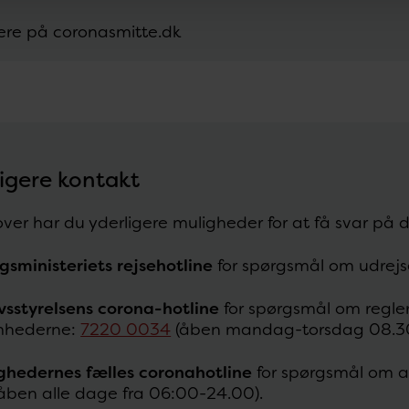
re på coronasmitte.dk
igere kontakt
ver har du yderligere muligheder for at få svar på 
gsministeriets rejsehotline
for spørgsmål om udrej
vsstyrelsens corona-hotline
for spørgsmål om regler
mhederne:
7220 0034
(åben mandag-torsdag 08.30
hedernes fælles coronahotline
for spørgsmål om a
åben alle dage fra 06:00-24.00).