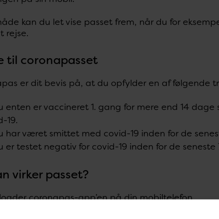
de kan du let vise passet frem, når du for eksempel
t rejse.
e til coronapasset
pas er dit bevis på, at du opfylder en af følgende tr
u enten er vaccineret 1. gang for mere end 14 dage s
d-19.
u har været smittet med covid-19 inden for de sene
u er testet negativ for covid-19 inden for de seneste 
n virker passet?
oader coronapas-app’en på din mobiltelefon.