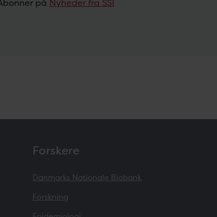
Abonner på
Nyheder fra SSI
Forskere
Danmarks Nationale Biobank
Forskning
Epidemiologi