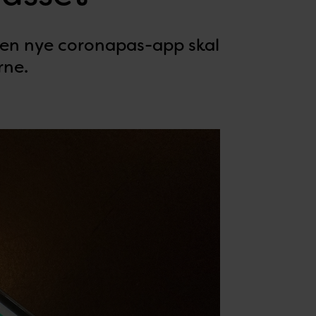
 Den nye coronapas-app skal
rne.