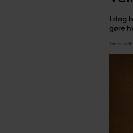
I dag 
gøre h
Senest redi