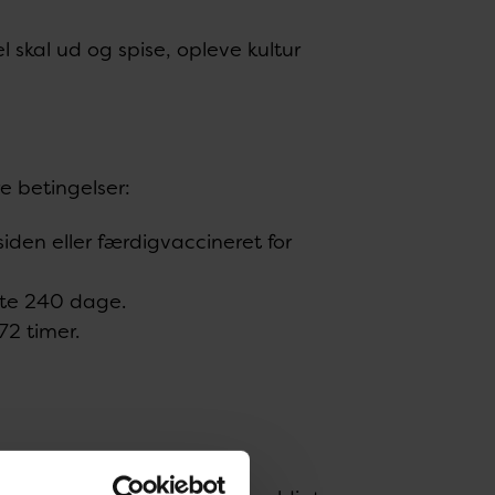
 skal ud og spise, opleve kultur
e betingelser:
iden eller færdigvaccineret for
ste 240 dage.
72 timer.