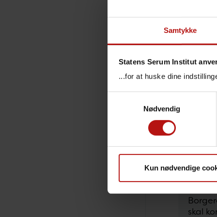
Når du d
coronapas
Samtykke
Derudove
Kan og
Statens Serum Institut anve
...for at huske dine indstilli
Coronapa
man blot 
Samtykkevalg
Nødvendig
Vælger m
immunitet
Kun nødvendige cook
Kont
Borger
skal k