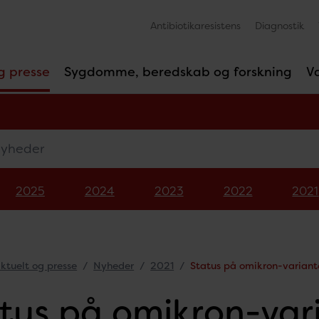
Antibiotikaresistens
Diagnostik
g presse
Sygdomme, beredskab og forskning
V
eder
2025
2024
2023
2022
2021
ktuelt og presse
Nyheder
2021
Status på omikron-varianten
tus på omikron-var