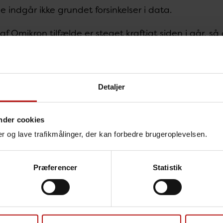
de indgår ikke grundet forsinkelser i data.
 af Omikron tilfælde er steget kraftigt siden i går, 
espredningen lige nu. Jeg vil derfor endnu en gang k
 til vaccination, om at skynde sig at booke en tid. F
e ikke virker så godt mod at blive smittet med omikr
skytter meget imod at blive alvorligt syg. Det er vor
Detaljer
ektør Henrik Ullum
CR-testen er nu så sikker i sin detektering af omikro
nder cookies
lfælde regnes med som et omikron-tilfælde.
nger og lave trafikmålinger, der kan forbedre brugeroplevelsen.
lig rapport over omikron-forekomsten
Præferencer
Statistik
ta om forekomsten af omikron i Danmark udsendes nu 
en kan man se fordelingen af tilfælde på region, ald