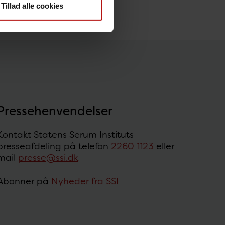
Tillad alle cookies
Pressehenvendelser
Kontakt Statens Serum Instituts
presseafdeling på telefon
2260 1123
eller
mail
presse@ssi.dk
Abonner på
Nyheder fra SSI