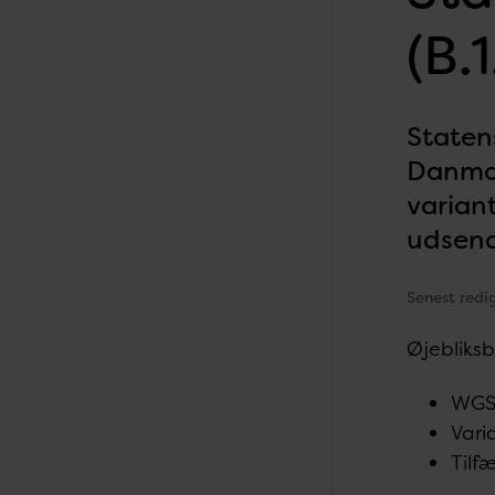
(B.1
Statens
Danmar
varian
udsend
Senest redi
Øjebliksb
WGS 
Vari
Tilfæ