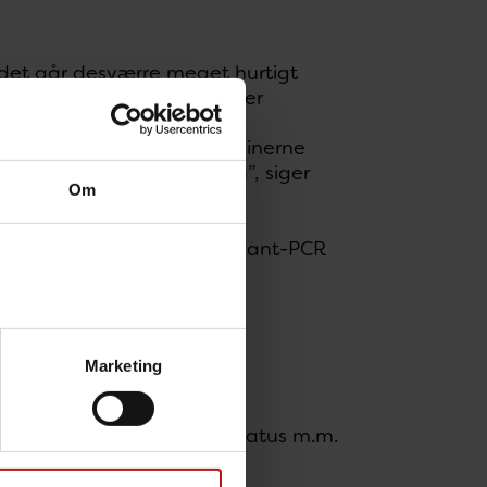
så det går desværre meget hurtigt
raftig opfordre alle, der er
or selvom noget tyder på at
on, så forventer vi at vaccinerne
es stærkeste våben lige nu”, siger
Om
n virus-varianten, at et variant-PCR
Marketing
i en daglig rapport.
er, indlæggelser, vaccinestatus m.m.