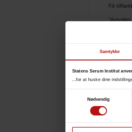
Få tilfæl
”Antallet
med smitt
inviteret
vaccinern
stadig be
Samtykke
SSI’s dir
Variant-P
Statens Serum Institut anve
påvist ti
...for at huske dine indstilli
Ny dag
Samtykkevalg
Nødvendig
Alle fak
I rapport