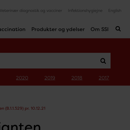
Veterinær diagnostik og vacciner
Infektionshygiejne
English
accination
Produkter og ydelser
Om SSI
2020
2019
2018
2017
 (B.1.1.529) pr. 10.12.21
ianten