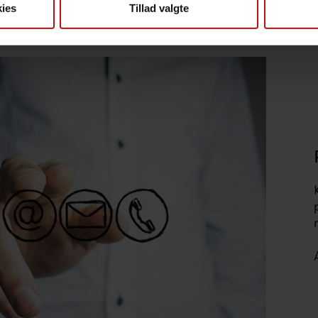
orten her
ies
Tillad valgte