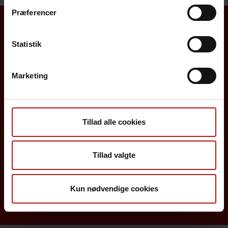
Præferencer
Borgere
Statistik
Det danske børnevaccinationsprogram
Marketing
Influenzavaccination
Job på SSI
Tillad alle cookies
Rejsevaccination
Screening for medfødte sygdomme
Tillad valgte
Sygdomsleksikon
MiBa, HAIBA og det digitale infektionsberedskab
Kun nødvendige cookies