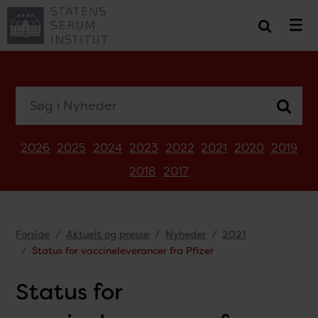
Søg i Nyheder
2026
2025
2024
2023
2022
2021
2020
2019
2018
2017
Forside
Aktuelt og presse
Nyheder
2021
Status for vaccineleverancer fra Pfizer
Status for