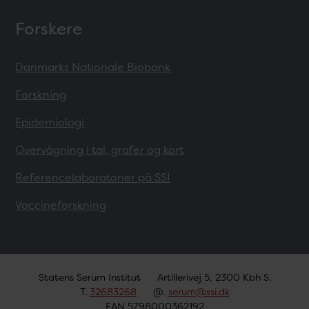
Forskere
Danmarks Nationale Biobank
Forskning
Epidemiologi
Overvågning i tal, grafer og kort
Referencelaboratorier på SSI
Vaccineforskning
Statens Serum Institut
Artillerivej 5, 2300 Kbh S.
T.
32683268
@.
serum@ssi.dk
EAN 5798000362192