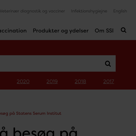
Veterinær diagnostik og vacciner
Infektionshygiejne
English
accination
Produkter og ydelser
Om SSI
2020
2019
2018
2017
esøg på Statens Serum Institut
på besøg på