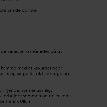
 høre om de danske
.
gt de seneste 16 måneder på at
, komme med risikovurderinger,
 tests og sørge for at hjemtage og
n fjende, som er usynlig,
t vi arbejder sammen og deler vores
de Henrik Ullum.