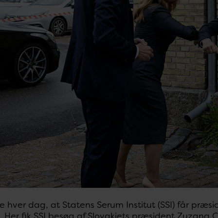
ke hver dag, at Statens Serum Institut (SSI) får pr
. Her fik SSI besøg af Slovakiets præsident Zuzana