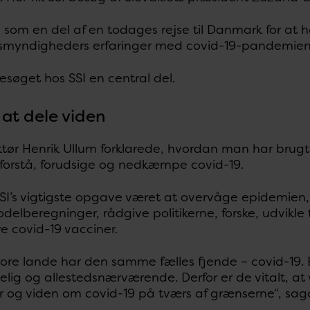
 som en del af en todages rejse til Danmark for at
myndigheders erfaringer med covid-19-pandemien
esøget hos SSI en central del.
 at dele viden
ektør Henrik Ullum forklarede, hvordan man har bru
 forstå, forudsige og nedkæmpe covid-19.
SSI’s vigtigste opgave været at overvåge epidemien
delberegninger, rådgive politikerne, forske, udvikle
re covid-19 vacciner.
ore lande har den samme fælles fjende – covid-19. E
elig og allestedsnærværende. Derfor er de vitalt, a
r og viden om covid-19 på tværs af grænserne“, sag