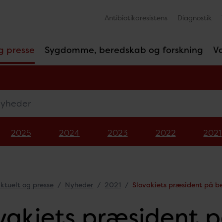
Antibiotikaresistens
Diagnostik
g presse
Sygdomme, beredskab og forskning
V
eder
2025
2024
2023
2022
2021
ktuelt og presse
Nyheder
2021
Slovakiets præsident på b
vakiets præsident 