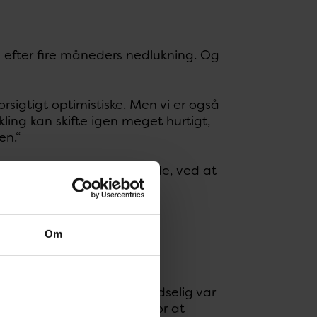
en efter fire måneders nedlukning. Og
forsigtigt optimistiske. Men vi er også
ikling kan skifte igen meget hurtigt,
en.“
 covid-19 ved at samarbejde, ved at
Om
kampen mod covid-19.
af covid-19 smittede og pludselig var
læger og sygeplejersker for at