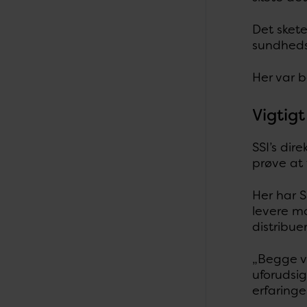
Det skete
sundheds
Her var b
Vigtigt
SSI’s dir
prøve at
Her har 
levere mo
distribue
„Begge v
uforudsig
erfaringe