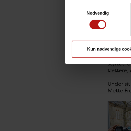
hjælpe o
Samtykkevalg
Nødvendig
Konkret s
kilometer
Sundheds
Kun nødvendige cook
„Det tæt
Dronning
styrket,
tættere,
Under si
Mette Fr