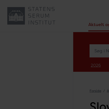
Aktuelt o
Søg i Nyh
2026
Forside
A
Slo