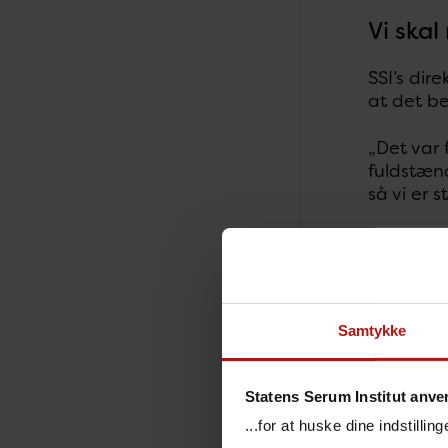
Vi ska
SSI’s dir
at det be
„Det var 
fuldstænd
så vi er 
„Men vi 
dele vide
Takke
Samtykke
Zuzana C
Statens Serum Institut anve
„Da Slova
...for at huske dine indstilli
blandt d