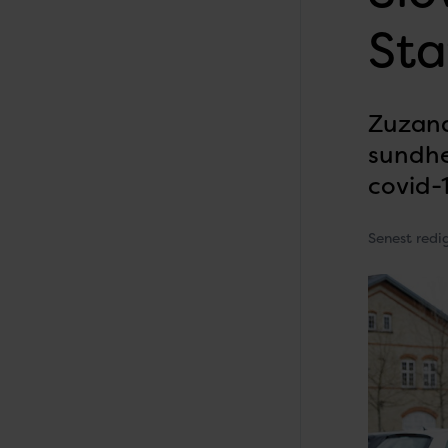
Sta
Zuzana
sundhe
covid-
Senest redi