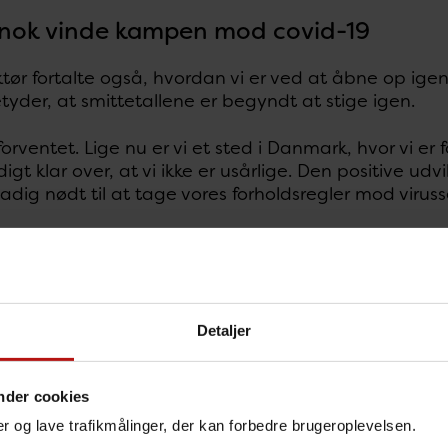
l nok vinde kampen mod covid-19
ektør fortalte også, hvordan vi er ved at åbne op ig
tyder, at smittetallene er begyndt at stige igen.
forventet. Lige nu er vi et sted i Danmark, hvor vi er 
igt klar over, at vi ikke er usårlige. Den positive udv
stadig nødt til at tage vores forholdsregler mod viruss
er overbeviste om, at vi nok skal vinde kampen mod
n og ved hårdt arbejde“, sagde Henrik Ullum.
de Danmark
Detaljer
aputová takkede i sin tale Danmark for hjælpen i 
nder cookies
kiet i vinter oplevede en kraftig stigning i antallet 
nger og lave trafikmålinger, der kan forbedre brugeroplevelsen.
e hårdest ramte lande i Europa, sendte Danmark os 