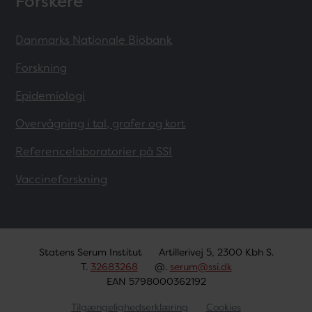
Forskere
Danmarks Nationale Biobank
Forskning
Epidemiologi
Overvågning i tal, grafer og kort
Referencelaboratorier på SSI
Vaccineforskning
Statens Serum Institut
Artillerivej 5, 2300 Kbh S.
T.
32683268
@.
serum@ssi.dk
EAN 5798000362192
Tilgængelighedserklæring
Cookies