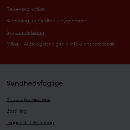
Rejsevaccination
Screening for medfødte sygdomme
Sygdomsleksikon
MiBa, HAIBA og det digitale infektionsberedskab
Sundhedsfaglige
Antibiotikaresistens
Bestilling
Diagnostisk Håndbog