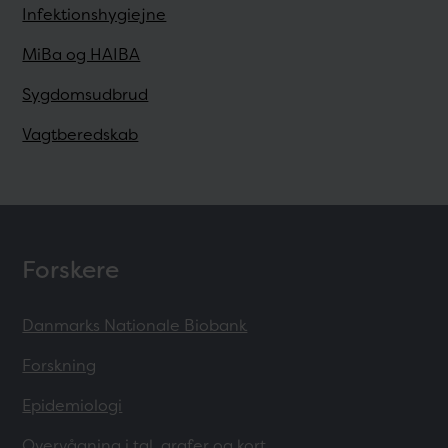
Infektionshygiejne
MiBa og HAIBA
Sygdomsudbrud
Vagtberedskab
Forskere
Danmarks Nationale Biobank
Forskning
Epidemiologi
Overvågning i tal, grafer og kort