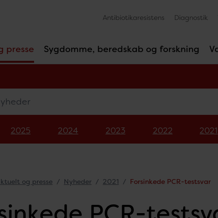
Antibiotikaresistens
Diagnostik
g presse
Sygdomme, beredskab og forskning
V
eder
2025
2024
2023
2022
2021
ktuelt og presse
Nyheder
2021
Forsinkede PCR-testsvar
sinkede PCR-testsv