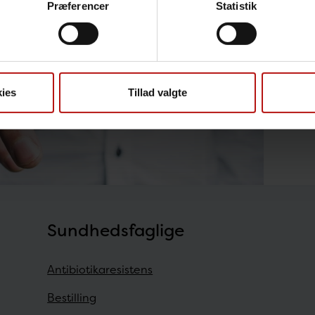
Præferencer
Statistik
ies
Tillad valgte
Sundhedsfaglige
Antibiotikaresistens
Bestilling