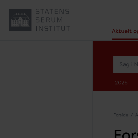
Aktuelt o
Søg i Nyh
2026
Forside
A
For