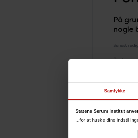
På gru
nogle 
Senest redi
Systemop
testprøve
tiderne 
Samtykke
Statens Serum Institut anve
...for at huske dine indstilli
Samtykkevalg