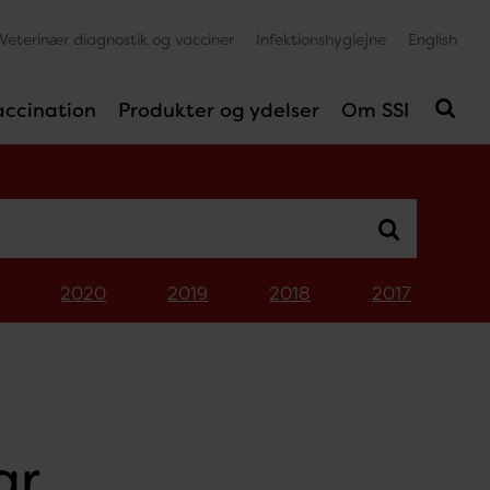
Veterinær diagnostik og vacciner
Infektionshygiejne
English
accination
Produkter og ydelser
Om SSI
2020
2019
2018
2017
ar