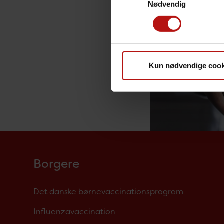
Nødvendig
Kun nødvendige cook
Borgere
Det danske børnevaccinationsprogram
Influenzavaccination