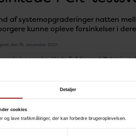
nd af systemopgraderinger natten mell
borgere kunne opleve forsinkelser i der
geret den 19. december 2021
graderingerne bevirkede 3-4 timers driftstop i wee
rne behandles nu løbende hurtigst muligt. SSI forve
igen fra mandag.
Detaljer
nder cookies
nger og lave trafikmålinger, der kan forbedre brugeroplevelsen.