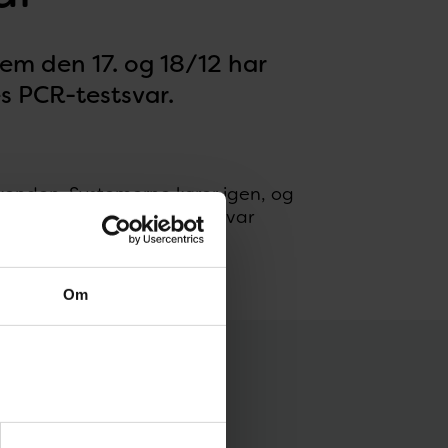
em den 17. og 18/12 har
es PCR-testsvar.
kenden. Systemerne kører igen, og
nter normal drift omkring svar
Om