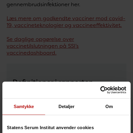
gennembrudsinfektioner her.
Læs mere om godkendte vacciner mod covid-
19, vaccineteknologier og vaccineeffektivitet.
Se daglige opgørelse over
vaccinetilslutningen på SSI’s
vaccinedashboard.
Definitioner i rapporten
Infektion efter vaccination.
En infektion
er i det følgende defineret som en positiv
Samtykke
Detaljer
Om
PCR-test for covid-19. Man kan her ikke
skelne mellem en symptomatisk og en
asymptomatisk infektion. Dette er
Statens Serum Institut anvender cookies
anderledes fra de studier, der ligger til