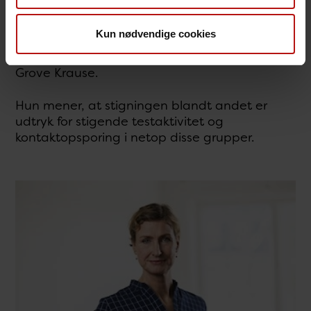
vestlig baggrund blandt de smittede fra
aldersgruppen 20-64 år, men de seneste to
Kun nødvendige cookies
uger har der også været en stigende andel af
tilfælde i aldersgruppen 3-19 år”, siger Tyra
Grove Krause.
Hun mener, at stigningen blandt andet er
udtryk for stigende testaktivitet og
kontaktopsporing i netop disse grupper.