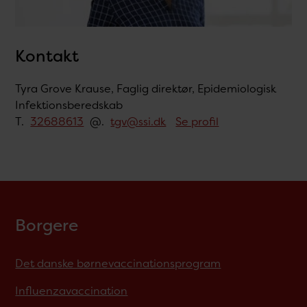
Kontakt
Tyra Grove Krause, Faglig direktør, Epidemiologisk
Infektionsberedskab
T.
32688613
@.
tgv@ssi.dk
Se profil
Borgere
Det danske børnevaccinationsprogram
Influenzavaccination