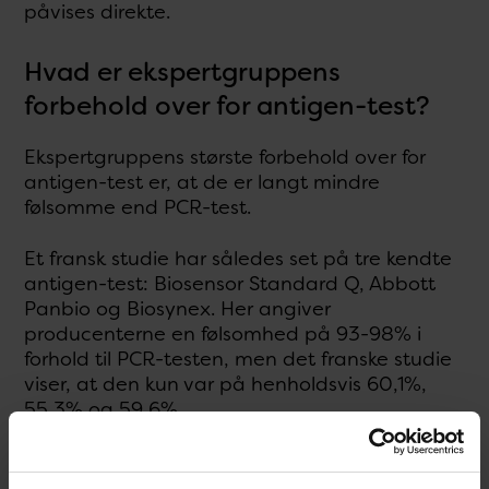
påvises direkte.
Hvad er ekspertgruppens
forbehold over for antigen-test?
Ekspertgruppens største forbehold over for
antigen-test er, at de er langt mindre
følsomme end PCR-test.
Et fransk studie har således set på tre kendte
antigen-test: Biosensor Standard Q, Abbott
Panbio og Biosynex. Her angiver
producenterne en følsomhed på 93-98% i
forhold til PCR-testen, men det franske studie
viser, at den kun var på henholdsvis 60,1%,
55,3% og 59,6%.
Ekspertgruppen har også regnet tallene fra
det franske studie om til, hvor mange af de