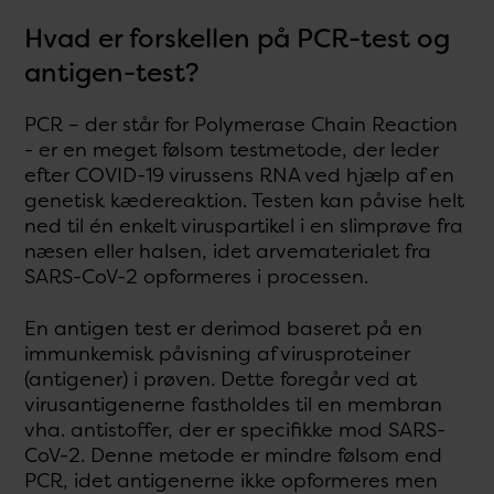
Hvad er forskellen på PCR-test og
antigen-test?
PCR – der står for Polymerase Chain Reaction
- er en meget følsom testmetode, der leder
efter COVID-19 virussens RNA ved hjælp af en
genetisk kædereaktion. Testen kan påvise helt
ned til én enkelt viruspartikel i en slimprøve fra
næsen eller halsen, idet arvematerialet fra
SARS-CoV-2 opformeres i processen.
En antigen test er derimod baseret på en
immunkemisk påvisning af virusproteiner
(antigener) i prøven. Dette foregår ved at
virusantigenerne fastholdes til en membran
vha. antistoffer, der er specifikke mod SARS-
CoV-2. Denne metode er mindre følsom end
PCR, idet antigenerne ikke opformeres men