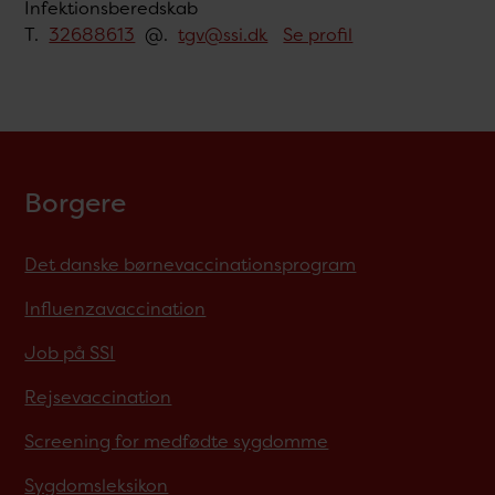
Infektionsberedskab
T.
32688613
@.
tgv@ssi.dk
Se profil
Borgere
Det danske børnevaccinationsprogram
Influenzavaccination
Job på SSI
Rejsevaccination
Screening for medfødte sygdomme
Sygdomsleksikon