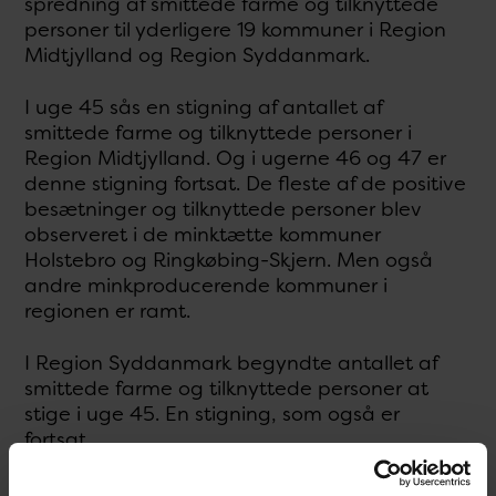
spredning af smittede farme og tilknyttede
personer til yderligere 19 kommuner i Region
Midtjylland og Region Syddanmark.
I uge 45 sås en stigning af antallet af
smittede farme og tilknyttede personer i
Region Midtjylland. Og i ugerne 46 og 47 er
denne stigning fortsat. De fleste af de positive
besætninger og tilknyttede personer blev
observeret i de minktætte kommuner
Holstebro og Ringkøbing-Skjern. Men også
andre minkproducerende kommuner i
regionen er ramt.
I Region Syddanmark begyndte antallet af
smittede farme og tilknyttede personer at
stige i uge 45. En stigning, som også er
fortsat.