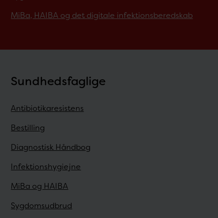
MiBa, HAIBA og det digitale infektionsberedskab
Sundhedsfaglige
Antibiotikaresistens
Bestilling
Diagnostisk Håndbog
Infektionshygiejne
MiBa og HAIBA
Sygdomsudbrud