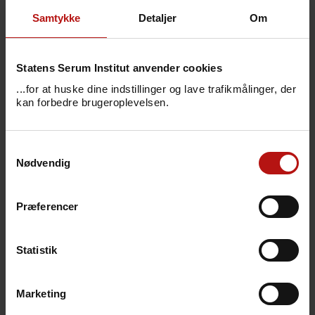
via Sundhed.dk og få adgang til dine
Samtykke
Detaljer
Om
pårørendes prøvesvar.
Statens Serum Institut anvender cookies
...for at huske dine indstillinger og lave trafikmålinger, der
kan forbedre brugeroplevelsen.
Samtykkevalg
Nødvendig
Præferencer
Statistik
Læs mere
Læs mere på coronaprover.dk, hvor du også
Marketing
kan bestille tid til en test for COVID-19. Hvis du