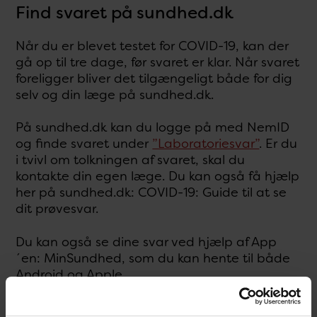
Find svaret på sundhed.dk
Når du er blevet testet for COVID-19, kan der
gå op til tre dage, før svaret er klar. Når svaret
foreligger bliver det tilgængeligt både for dig
selv og din læge på sundhed.dk.
På sundhed.dk kan du logge på med NemID
og finde svaret under
”Laboratoriesvar”
. Er du
i tvivl om tolkningen af svaret, skal du
kontakte din egen læge. Du kan også få hjælp
her på sundhed.dk: COVID-19: Guide til at se
dit prøvesvar.
Du kan også se dine svar ved hjælp af App
´en: MinSundhed, som du kan hente til både
Android og Apple.
Som pårørende kan du anmode om fuldmagt