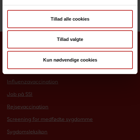
har symptomer, skal du altid først kontakte din
egen læge!
Tillad alle cookies
Tillad valgte
Borgere
Kun nødvendige cookies
Det danske børnevaccinationsprogram
Influenzavaccination
Job på SSI
Rejsevaccination
Screening for medfødte sygdomme
Sygdomsleksikon