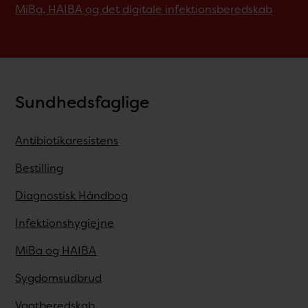
MiBa, HAIBA og det digitale infektionsberedskab
Sundhedsfaglige
Antibiotikaresistens
Bestilling
Diagnostisk Håndbog
Infektionshygiejne
MiBa og HAIBA
Sygdomsudbrud
Vagtberedskab