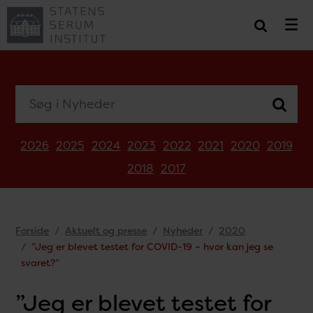
Søg i Nyheder
2026
2025
2024
2023
2022
2021
2020
2019
2018
2017
Forside
Aktuelt og presse
Nyheder
2020
”Jeg er blevet testet for COVID-19 – hvor kan jeg se
svaret?”
”Jeg er blevet testet for