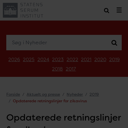
Søg i Nyheder
2026
2025
2024
2023
2022
2021
2020
2019
2018
2017
Forside
Aktuelt og presse
Nyheder
2019
Opdaterede retningslinjer for zikavirus
Opdaterede retningslinjer