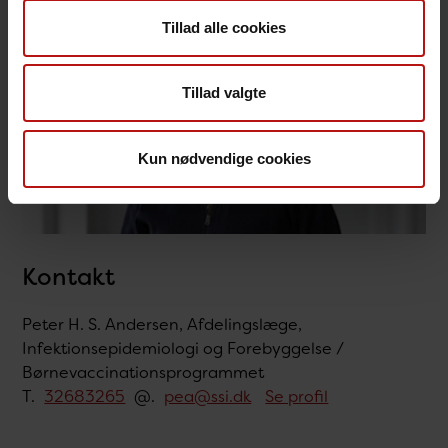
Tillad alle cookies
Tillad valgte
Kun nødvendige cookies
Kontakt
Peter H. S. Andersen, Afdelingslæge,
Infektionsepidemiologi og Forebyggelse /
Børnevaccinationsprogrammet
T.
32683265
@.
pea@ssi.dk
Se profil