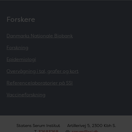
Forskere
Danmarks Nationale Biobank
Forskning
Epidemiologi
Overvågning i tal, grafer og kort
Referencelaboratorier på SSI
Vaccineforskning
Statens Serum Institut
Artillerivej 5, 2300 Kbh S.
T.
32683268
@.
serum@ssi.dk