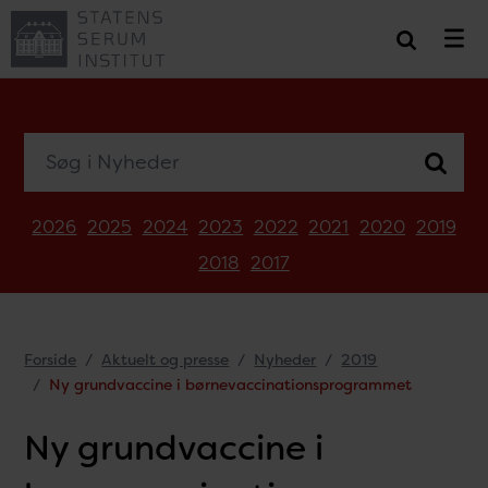
Søg i Nyheder
2026
2025
2024
2023
2022
2021
2020
2019
2018
2017
Forside
Aktuelt og presse
Nyheder
2019
Ny grundvaccine i børnevaccinationsprogrammet
Ny grundvaccine i