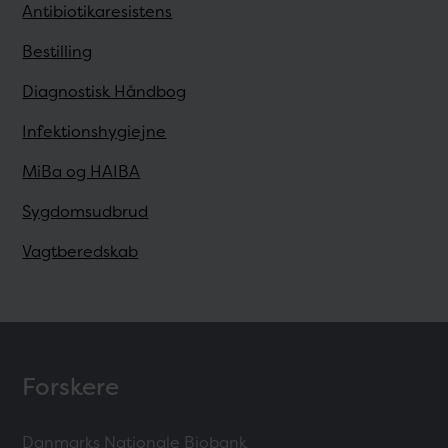
Antibiotikaresistens
Bestilling
Diagnostisk Håndbog
Infektionshygiejne
MiBa og HAIBA
Sygdomsudbrud
Vagtberedskab
Forskere
Danmarks Nationale Biobank