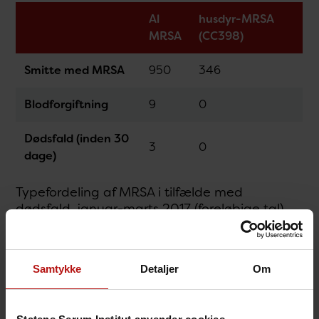
Al
husdyr-MRSA
MRSA
(CC398)
Smitte med MRSA
950
346
Blodforgiftning
9
0
Dødsfald (inden 30
3
0
dage)
Typefordeling af MRSA i tilfælde med
dødsfald, januar-marts 2017 (foreløbige tal)
MRSA type
Antal dødsfald
Samtykke
Detaljer
Om
t632/CC8
1