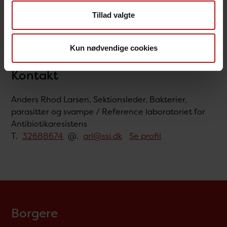
Tillad valgte
Kun nødvendige cookies
Kontakt
Anders Rhod Larsen, Sektionsleder, Bakterier,
parasitter og svampe / Reference laboratoriet for
Antibiotikaresistens
T.
32688674
@.
arl@ssi.dk
Se profil
Borgere