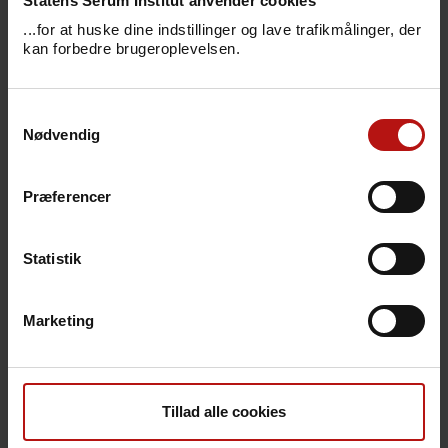
t730/ukendt
1
Statens Serum Institut anvender cookies
...for at huske dine indstillinger og lave trafikmålinger, der
t15596/CC72
1
kan forbedre brugeroplevelsen.
Hvis du vil læse mere om overvågningen af
Samtykkevalg
stafylokok bakteriæmier, kan du finde
Nødvendig
årsrapporterne
De seneste opdaterede tal for antallet af
Præferencer
MRSA tilfælde fremgår af ”Tal, grafer og kort”
Statistik
Marketing
Tillad alle cookies