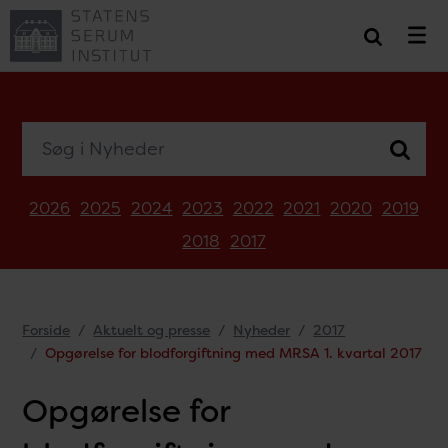
Søg i Nyheder
2026
2025
2024
2023
2022
2021
2020
2019
2018
2017
Forside
Aktuelt og presse
Nyheder
2017
Opgørelse for blodforgiftning med MRSA 1. kvartal 2017
Opgørelse for