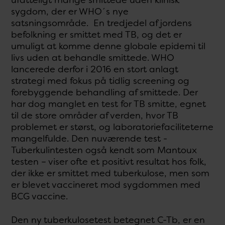
sygdom, der er WHO´s nye
satsningsområde. En tredjedel af jordens
befolkning er smittet med TB, og det er
umuligt at komme denne globale epidemi til
livs uden at behandle smittede. WHO
lancerede derfor i 2016 en stort anlagt
strategi med fokus på tidlig screening og
forebyggende behandling af smittede. Der
har dog manglet en test for TB smitte, egnet
til de store områder af verden, hvor TB
problemet er størst, og laboratoriefaciliteterne
mangelfulde. Den nuværende test -
Tuberkulintesten også kendt som Mantoux
testen – viser ofte et positivt resultat hos folk,
der ikke er smittet med tuberkulose, men som
er blevet vaccineret mod sygdommen med
BCG vaccine.
Den ny tuberkulosetest betegnet C-Tb, er en