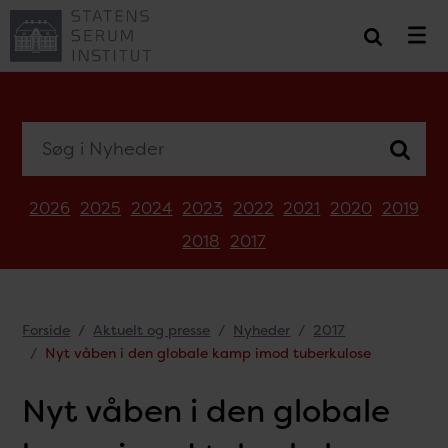
Søg i Nyheder
2026
2025
2024
2023
2022
2021
2020
2019
2018
2017
Forside
Aktuelt og presse
Nyheder
2017
Nyt våben i den globale kamp imod tuberkulose
Nyt våben i den globale