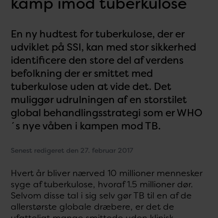
kamp imod tuberkulose
En ny hudtest for tuberkulose, der er
udviklet på SSI, kan med stor sikkerhed
identificere den store del af verdens
befolkning der er smittet med
tuberkulose uden at vide det. Det
muliggør udrulningen af en storstilet
global behandlingsstrategi som er WHO
´s nye våben i kampen mod TB.
Senest redigeret den 27. februar 2017
Hvert år bliver nærved 10 millioner mennesker
syge af tuberkulose, hvoraf 1.5 millioner dør.
Selvom disse tal i sig selv gør TB til en af de
allerstørste globale dræbere, er det de
ufatteligt mange smittede uden klinisk